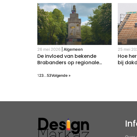
26 mei 2026
|
Algemeen
25 mei 20
De invloed van bekende
Hoe he
Brabanders op regionale
bij dak
cultuur en economie
1
2
3
…
53
Volgende »
In
Over 