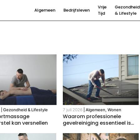
Vrije
Gezondheid
Algemeen
Bedrijfsleven
Tijd
& Lifestyle
6
|
Gezondheid & Lifestyle
7 juli 2026
|
Algemeen, Wonen
ortmassage
Waarom professionele
rstel kan versnellen
gevelreiniging essentieel is
voor gebouwonderhoud