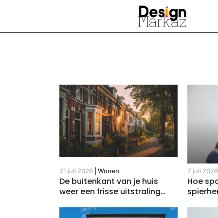
21 juli 2026
|
Wonen
7 juli 202
De buitenkant van je huis
Hoe sp
weer een frisse uitstraling
spierhe
geven: hoe pak je dit aan?