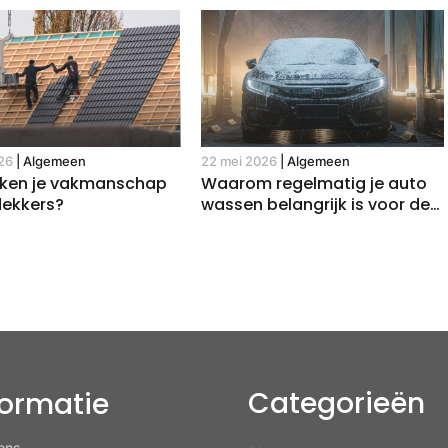
26
|
Algemeen
22 mei 2026
|
Algemeen
rken je vakmanschap
Waarom regelmatig je auto
dekkers?
wassen belangrijk is voor de
levensduur van de lak
Categorieën
formatie
ons