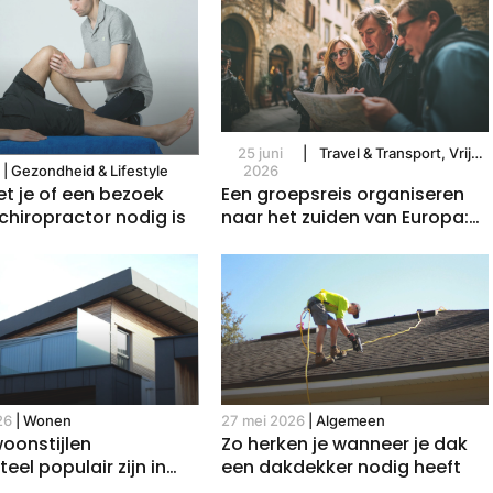
25 juni
|
Travel & Transport, Vrije
6
|
Gezondheid & Lifestyle
2026
Tijd
t je of een bezoek
Een groepsreis organiseren
chiropractor nodig is
naar het zuiden van Europa:
zo maak je het onvergetelijk
26
|
Wonen
27 mei 2026
|
Algemeen
oonstijlen
Zo herken je wanneer je dak
el populair zijn in
een dakdekker nodig heeft
e woningen