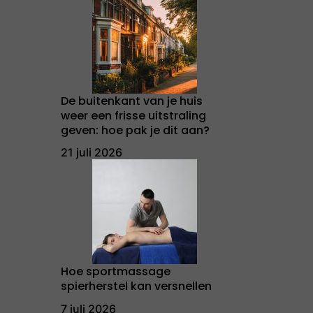
De buitenkant van je huis
weer een frisse uitstraling
geven: hoe pak je dit aan?
21 juli 2026
Hoe sportmassage
spierherstel kan versnellen
7 juli 2026