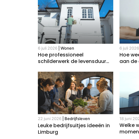
6 juli 2026
|
Wonen
6 juli 202
Hoe professioneel
Hoe wee
schilderwerk de levensduur
aan de 
van je woning verlengt
18 juni 20
22 juni 2026
|
Bedrijfsleven
Welke w
Leuke bedrijfsuitjes ideeën in
momente
Limburg
modern