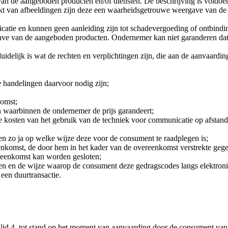
an de aangeboden producten en/of diensten. De beschrijving is voldoe
t van afbeeldingen zijn deze een waarheidsgetrouwe weergave van de a
ndicatie en kunnen geen aanleiding zijn tot schadevergoeding of ontbind
ave van de aangeboden producten. Ondernemer kan niet garanderen da
delijk is wat de rechten en verplichtingen zijn, die aan de aanvaarding
 handelingen daarvoor nodig zijn;
komst;
n waarbinnen de ondernemer de prijs garandeert;
de kosten van het gebruik van de techniek voor communicatie op afstan
n zo ja op welke wijze deze voor de consument te raadplegen is;
nkomst, de door hem in het kader van de overeenkomst verstrekte gegev
ereenkomst kan worden gesloten;
n en de wijze waarop de consument deze gedragscodes langs elektron
een duurtransactie.
id 4, tot stand op het moment van aanvaarding door de consument van 