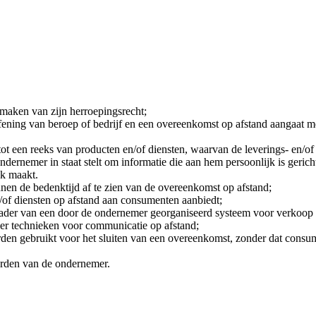
maken van zijn herroepingsrecht;
oefening van beroep of bedrijf en een overeenkomst op afstand aangaat 
 een reeks van producten en/of diensten, waarvan de leverings- en/of a
dernemer in staat stelt om informatie die aan hem persoonlijk is gerich
jk maakt.
en de bedenktijd af te zien van de overeenkomst op afstand;
n/of diensten op afstand aan consumenten aanbiedt;
ader van een door de ondernemer georganiseerd systeem voor verkoop op
er technieken voor communicatie op afstand;
den gebruikt voor het sluiten van een overeenkomst, zonder dat consume
den van de ondernemer.