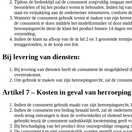
Tijdens de bedenktijd zal de consument zorgvuldig omgaan met h
beoordelen of hij het product wenst te behouden. Indien hij van 
staat en verpakking aan de ondernemer retourneren, conform de d
Wanneer de consument gebruik wenst te maken van zijn herroepi
de consument te doen middels het modelformulier of door midd
herroepingsrecht dient de klant het product binnen 14 dagen ret
verzending.
Indien de klant na afloop van de in lid 2 en 3 genoemde termij
teruggezonden, is de koop een feit.
Bij levering van diensten:
Bij levering van diensten heeft de consument de mogelijkheid
overeenkomst.
Om gebruik te maken van zijn herroepingsrecht, zal de consument 
Artikel 7 – Kosten in geval van herroeping
Indien de consument gebruik maakt van zijn herroepingsrecht, 
Indien de consument een bedrag betaald heeft, zal de onderneme
reeds terug ontvangen is door de webwinkelier of sluitend bew
gebruikt tenzij de consument nadrukkelijk toestemming geeft v
Bij beschadiging van het product door onzorgvuldige omgang d
De consument kan niet aansprakelijk worden gesteld voor waarde