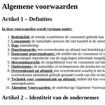
Algemene voorwaarden
Artikel 1 – Definities
In deze voorwaarden wordt verstaan onder:
Bedenktijd:
de termijn waarbinnen de consument gebruik kan 
Consument:
de natuurlijke persoon die niet handelt in de uit
Dag:
kalenderdag;
Duurtransactie:
een overeenkomst op afstand met betrekking tot
Duurzame gegevensdrager:
elk middel dat de consument of on
ongewijzigde reproductie van de opgeslagen informatie mogeli
Herroepingsrecht:
de mogelijkheid voor de consument om binn
Ondernemer:
de natuurlijke of rechtspersoon die producten e
Overeenkomst op afstand:
een overeenkomst waarbij in het k
overeenkomst uitsluitend gebruik gemaakt wordt van één of me
Techniek voor communicatie op afstand:
middel dat kan wor
samengekomen.
Algemene Voorwaarden:
de onderhavige Algemene Voorwaar
Artikel 2 – Identiteit van de ondernemer