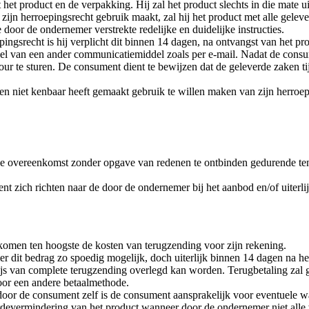
et product en de verpakking. Hij zal het product slechts in die mate 
zijn herroepingsrecht gebruik maakt, zal hij het product met alle geleve
oor de ondernemer verstrekte redelijke en duidelijke instructies.
ngsrecht is hij verplicht dit binnen 14 dagen, na ontvangst van het p
el van een ander communicatiemiddel zoals per e-mail. Nadat de consu
our te sturen. De consument dient te bewijzen dat de geleverde zaken t
nen niet kenbaar heeft gemaakt gebruik te willen maken van zijn herroep
 de overeenkomst zonder opgave van redenen te ontbinden gedurende te
zich richten naar de door de ondernemer bij het aanbod en/of uiterlijk b
komen ten hoogste de kosten van terugzending voor zijn rekening.
r dit bedrag zo spoedig mogelijk, doch uiterlijk binnen 14 dagen na her
ijs van complete terugzending overlegd kan worden. Terugbetaling zal 
oor een andere betaalmethode.
oor de consument zelf is de consument aansprakelijk voor eventuele w
vermindering van het product wanneer door de ondernemer niet alle wett