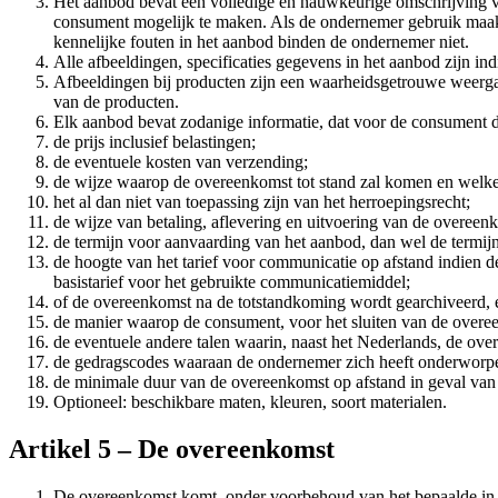
Het aanbod bevat een volledige en nauwkeurige omschrijving v
consument mogelijk te maken. Als de ondernemer gebruik maak
kennelijke fouten in het aanbod binden de ondernemer niet.
Alle afbeeldingen, specificaties gegevens in het aanbod zijn i
Afbeeldingen bij producten zijn een waarheidsgetrouwe weerg
van de producten.
Elk aanbod bevat zodanige informatie, dat voor de consument dui
de prijs inclusief belastingen;
de eventuele kosten van verzending;
de wijze waarop de overeenkomst tot stand zal komen en welke
het al dan niet van toepassing zijn van het herroepingsrecht;
de wijze van betaling, aflevering en uitvoering van de overeen
de termijn voor aanvaarding van het aanbod, dan wel de termij
de hoogte van het tarief voor communicatie op afstand indien 
basistarief voor het gebruikte communicatiemiddel;
of de overeenkomst na de totstandkoming wordt gearchiveerd, e
de manier waarop de consument, voor het sluiten van de overee
de eventuele andere talen waarin, naast het Nederlands, de ov
de gedragscodes waaraan de ondernemer zich heeft onderworpe
de minimale duur van de overeenkomst op afstand in geval van 
Optioneel: beschikbare maten, kleuren, soort materialen.
Artikel 5 – De overeenkomst
De overeenkomst komt, onder voorbehoud van het bepaalde in l