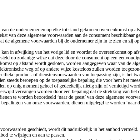
 van de ondernemer en op elke tot stand gekomen overeenkomst op afs
kst van deze algemene voorwaarden aan de consument beschikbaar gesteld
t de algemene voorwaarden bij de ondernemer zijn in te zien en zij o
, kan in afwijking van het vorige lid en voordat de overeenkomst op af
esteld op zodanige wijze dat deze door de consument op een eenvoudi
ereenkomst op afstand wordt gesloten, worden aangegeven waar van de 
lektronische weg of op andere wijze kosteloos zullen worden toegezon
cifieke product- of dienstenvoorwaarden van toepassing zijn, is het t
n steeds beroepen op de toepasselijke bepaling die voor hem het meest
n op enig moment geheel of gedeeltelijk nietig zijn of vernietigd wor
nverwijld vervangen worden door een bepaling dat de strekking van het 
, dienen te worden beoordeeld ‘naar de geest’ van deze algemene voorw
e bepalingen van onze voorwaarden, dienen uitgelegd te worden ‘naar 
 voorwaarden geschiedt, wordt dit nadrukkelijk in het aanbod vermeld.
bod te wijzigen en aan te passen.