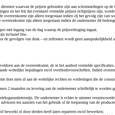
f diensten waarvan de prijzen gebonden zijn aan schommelingen op de 
en en het feit dat eventueel vermelde prijzen richtprijzen zijn, word
overeenkomst zijn alleen toegestaan indien zij het gevolg zijn van wet
 overeenkomst zijn alleen toegestaan indien de ondernemer dit bedong
en met ingang van de dag waarop de prijsverhoging ingaat.
jn inclusief btw.
or de gevolgen van druk – en zetfouten wordt geen aansprakelijkheid aa
 voldoen aan de overeenkomst, de in het aanbod vermelde specificaties, 
de wettelijke bepalingen en/of overheidsvoorschriften. Indien overee
antie doet niets af aan de wettelijke rechten en vorderingen die de c
nen 2 maanden na levering aan de ondernemer schriftelijk te worden g
ieksgarantietermijn. De ondernemer is echter te nimmer verantwoordeli
 adviezen ten aanzien van het gebruik of de toepassing van de producte
of bewerkt of door derden heeft laten repareren en/of bewerken;