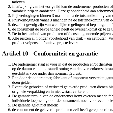
tarieven.
In afwijking van het vorige lid kan de ondernemer producten o
variabele prijzen aanbieden. Deze gebondenheid aan schommeling
Prijsverhogingen binnen 3 maanden na de totstandkoming van de 
Prijsverhogingen vanaf 3 maanden na de totstandkoming van de
deze het gevolg zijn van wettelijke regelingen of bepalingen; of
de consument de bevoegdheid heeft de overeenkomst op te zegg
De in het aanbod van producten of diensten genoemde prijzen zi
Alle prijzen zijn onder voorbehoud van druk – en zetfouten. Vo
product volgens de foutieve prijs te leveren.
Artikel 10 - Conformiteit en garantie
De ondernemer staat er voor in dat de producten en/of diensten
op de datum van de totstandkoming van de overeenkomst bestaan
geschikt is voor ander dan normaal gebruik.
Een door de ondernemer, fabrikant of importeur verstrekte gar
doen gelden.
Eventuele gebreken of verkeerd geleverde producten dienen bin
originele verpakking en in nieuwstaat verkerend.
De garantietermijn van de ondernemer komt overeen met de fabr
individuele toepassing door de consument, noch voor eventuele
De garantie geldt niet indien:
de consument de geleverde producten zelf heeft gerepareerd en/