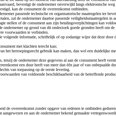
 aanvaard, bevestigt de ondernemer onverwijld langs elektronische weg
vestigd, kan de consument de overeenkomst ontbinden.
dernemer passende technische en organisatorische maatregelen ter bevei
talen, zal de ondernemer daartoe passende veiligheidsmaatregelen in 
e stellen of de consument aan zijn betalingsverplichtingen kan voldoen
e ondernemer op grond van dit onderzoek goede gronden heeft om de ov
dere voorwaarden te verbinden.
de volgende informatie, schriftelijk of op zodanige wijze dat deze do
onsument met klachten terecht kan;
het herroepingsrecht gebruik kan maken, dan wel een duidelijke meldi
, tenzij de ondernemer deze gegevens al aan de consument heeft verst
reenkomst een duur heeft van meer dan één jaar of van onbepaalde duu
slechts van toepassing op de eerste levering.
oorwaarden van voldoende beschikbaarheid van de betreffende produc
heid de overeenkomst zonder opgave van redenen te ontbinden gedurend
ent aangewezen en aan de ondernemer bekend gemaakte vertegenwoordi