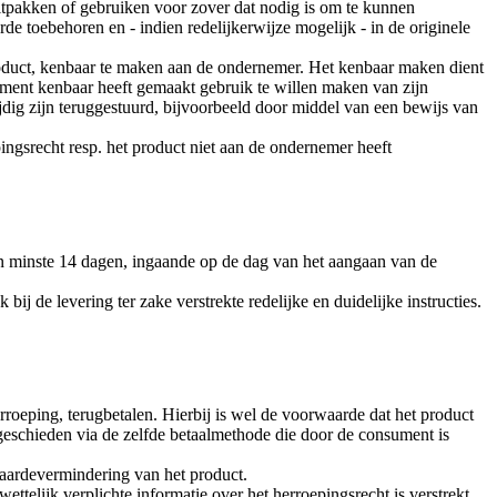
uitpakken of gebruiken voor zover dat nodig is om te kunnen
rde toebehoren en - indien redelijkerwijze mogelijk - in de originele
roduct, kenbaar te maken aan de ondernemer. Het kenbaar maken dient
ment kenbaar heeft gemaakt gebruik te willen maken van zijn
ijdig zijn teruggestuurd, bijvoorbeeld door middel van een bewijs van
ingsrecht resp. het product niet aan de ondernemer heeft
n minste 14 dagen, ingaande op de dag van het aangaan van de
ij de levering ter zake verstrekte redelijke en duidelijke instructies.
roeping, terugbetalen. Hierbij is wel de voorwaarde dat het product
geschieden via de zelfde betaalmethode die door de consument is
aardevermindering van het product.
elijk verplichte informatie over het herroepingsrecht is verstrekt,