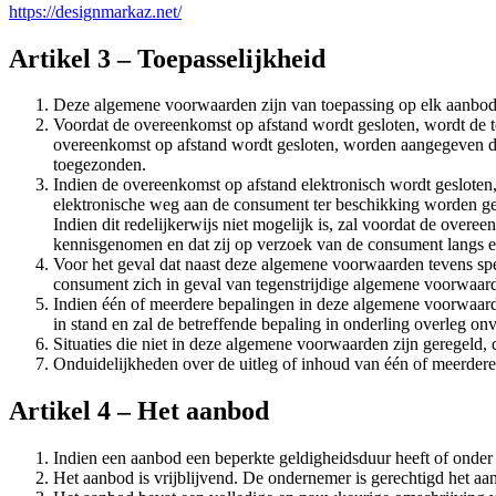
https://designmarkaz.net/
Artikel 3 – Toepasselijkheid
Deze algemene voorwaarden zijn van toepassing op elk aanbod
Voordat de overeenkomst op afstand wordt gesloten, wordt de te
overeenkomst op afstand wordt gesloten, worden aangegeven da
toegezonden.
Indien de overeenkomst op afstand elektronisch wordt gesloten
elektronische weg aan de consument ter beschikking worden g
Indien dit redelijkerwijs niet mogelijk is, zal voordat de ov
kennisgenomen en dat zij op verzoek van de consument langs e
Voor het geval dat naast deze algemene voorwaarden tevens spe
consument zich in geval van tegenstrijdige algemene voorwaarde
Indien één of meerdere bepalingen in deze algemene voorwaarde
in stand en zal de betreffende bepaling in onderling overleg o
Situaties die niet in deze algemene voorwaarden zijn geregeld
Onduidelijkheden over de uitleg of inhoud van één of meerder
Artikel 4 – Het aanbod
Indien een aanbod een beperkte geldigheidsduur heeft of onder
Het aanbod is vrijblijvend. De ondernemer is gerechtigd het aan