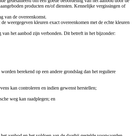
nde gedetailleerd om een goede beoordeling van het aanbod door de
angeboden producten en/of diensten. Kennelijke vergissingen of
ing van de overeenkomst.
t de weergegeven kleuren exact overeenkomen met de echte kleuren
 van het aanbod zijn verbonden. Dit betreft in het bijzonder:
d worden berekend op een andere grondslag dan het reguliere
ens kan controleren en indien gewenst herstellen;
ische weg kan raadplegen; en
het aanbod en het voldoen aan de daarbij gestelde voorwaarden.