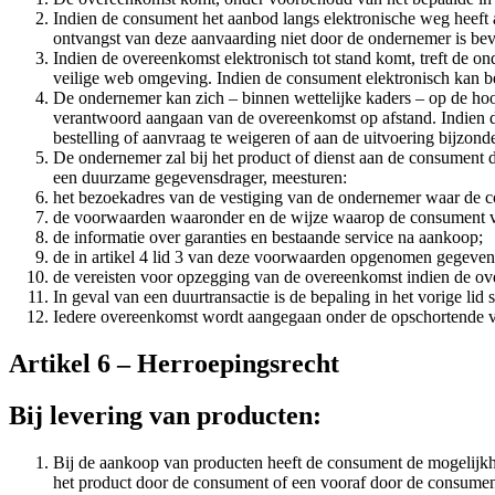
Indien de consument het aanbod langs elektronische weg heeft
ontvangst van deze aanvaarding niet door de ondernemer is be
Indien de overeenkomst elektronisch tot stand komt, treft de on
veilige web omgeving. Indien de consument elektronisch kan be
De ondernemer kan zich – binnen wettelijke kaders – op de hoogt
verantwoord aangaan van de overeenkomst op afstand. Indien d
bestelling of aanvraag te weigeren of aan de uitvoering bijzon
De ondernemer zal bij het product of dienst aan de consument 
een duurzame gegevensdrager, meesturen:
het bezoekadres van de vestiging van de ondernemer waar de c
de voorwaarden waaronder en de wijze waarop de consument van 
de informatie over garanties en bestaande service na aankoop;
de in artikel 4 lid 3 van deze voorwaarden opgenomen gegevens
de vereisten voor opzegging van de overeenkomst indien de ove
In geval van een duurtransactie is de bepaling in het vorige lid 
Iedere overeenkomst wordt aangegaan onder de opschortende v
Artikel 6 – Herroepingsrecht
Bij levering van producten:
Bij de aankoop van producten heeft de consument de mogelijk
het product door de consument of een vooraf door de consum