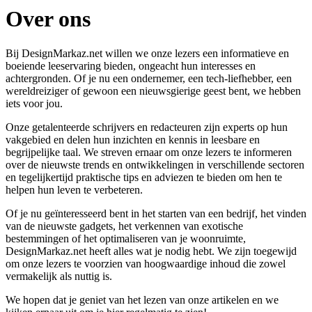
Over ons
Bij DesignMarkaz.net willen we onze lezers een informatieve en
boeiende leeservaring bieden, ongeacht hun interesses en
achtergronden. Of je nu een ondernemer, een tech-liefhebber, een
wereldreiziger of gewoon een nieuwsgierige geest bent, we hebben
iets voor jou.
Onze getalenteerde schrijvers en redacteuren zijn experts op hun
vakgebied en delen hun inzichten en kennis in leesbare en
begrijpelijke taal. We streven ernaar om onze lezers te informeren
over de nieuwste trends en ontwikkelingen in verschillende sectoren
en tegelijkertijd praktische tips en adviezen te bieden om hen te
helpen hun leven te verbeteren.
Of je nu geïnteresseerd bent in het starten van een bedrijf, het vinden
van de nieuwste gadgets, het verkennen van exotische
bestemmingen of het optimaliseren van je woonruimte,
DesignMarkaz.net heeft alles wat je nodig hebt. We zijn toegewijd
om onze lezers te voorzien van hoogwaardige inhoud die zowel
vermakelijk als nuttig is.
We hopen dat je geniet van het lezen van onze artikelen en we