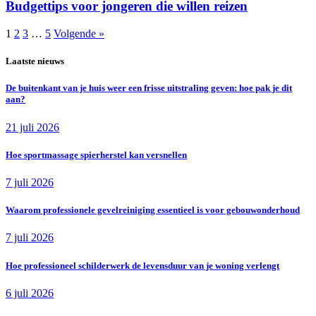
Budgettips voor jongeren die willen reizen
1
2
3
…
5
Volgende »
Laatste nieuws
De buitenkant van je huis weer een frisse uitstraling geven: hoe pak je dit
aan?
21 juli 2026
Hoe sportmassage spierherstel kan versnellen
7 juli 2026
Waarom professionele gevelreiniging essentieel is voor gebouwonderhoud
7 juli 2026
Hoe professioneel schilderwerk de levensduur van je woning verlengt
6 juli 2026