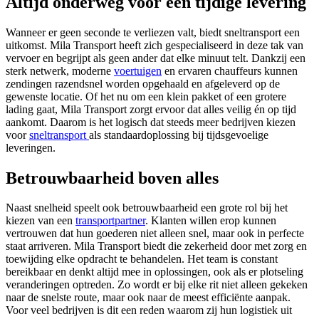
Altijd onderweg voor een tijdige levering
Wanneer er geen seconde te verliezen valt, biedt sneltransport een
uitkomst. Mila Transport heeft zich gespecialiseerd in deze tak van
vervoer en begrijpt als geen ander dat elke minuut telt. Dankzij een
sterk netwerk, moderne
voertuigen
en ervaren chauffeurs kunnen
zendingen razendsnel worden opgehaald en afgeleverd op de
gewenste locatie. Of het nu om een klein pakket of een grotere
lading gaat, Mila Transport zorgt ervoor dat alles veilig én op tijd
aankomt. Daarom is het logisch dat steeds meer bedrijven kiezen
voor
sneltransport
als standaardoplossing bij tijdsgevoelige
leveringen.
Betrouwbaarheid boven alles
Naast snelheid speelt ook betrouwbaarheid een grote rol bij het
kiezen van een
transportpartner
. Klanten willen erop kunnen
vertrouwen dat hun goederen niet alleen snel, maar ook in perfecte
staat arriveren. Mila Transport biedt die zekerheid door met zorg en
toewijding elke opdracht te behandelen. Het team is constant
bereikbaar en denkt altijd mee in oplossingen, ook als er plotseling
veranderingen optreden. Zo wordt er bij elke rit niet alleen gekeken
naar de snelste route, maar ook naar de meest efficiënte aanpak.
Voor veel bedrijven is dit een reden waarom zij hun logistiek uit