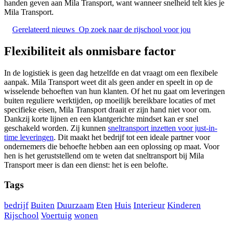
handen geven aan Mila Transport, want wanneer snelheid telt kies je
Mila Transport.
Gerelateerd nieuws
Op zoek naar de rijschool voor jou
Flexibiliteit als onmisbare factor
In de logistiek is geen dag hetzelfde en dat vraagt om een flexibele
aanpak. Mila Transport weet dit als geen ander en speelt in op de
wisselende behoeften van hun klanten. Of het nu gaat om leveringen
buiten reguliere werktijden, op moeilijk bereikbare locaties of met
specifieke eisen, Mila Transport draait er zijn hand niet voor om.
Dankzij korte lijnen en een klantgerichte mindset kan er snel
geschakeld worden. Zij kunnen
sneltransport inzetten voor just-in-
time leveringen
. Dit maakt het bedrijf tot een ideale partner voor
ondernemers die behoefte hebben aan een oplossing op maat. Voor
hen is het geruststellend om te weten dat sneltransport bij Mila
Transport meer is dan een dienst: het is een belofte.
Tags
bedrijf
Buiten
Duurzaam
Eten
Huis
Interieur
Kinderen
Rijschool
Voertuig
wonen