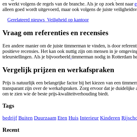
en werkt volgens de regels van de branche. Als je op zoek bent naar
e
alleen goed wordt uitgevoerd, maar ook volgens de juiste veiligheidsv
Gerelateerd nieuws
Veiligheid op kantoor
Vraag om referenties en recensies
Een andere manier om de juiste timmerman te vinden, is door referent
positieve recensies. Het kan ook nuttig zijn om mensen in je omgevin
teleurstellingen. Als je bijvoorbeeld
timmerman nodig in Rotterdam hebt
Vergelijk prijzen en werkafspraken
Prijs is natuurlijk een belangrijke factor bij het kiezen van een timme
transparant zijn over de werkafspraken. Zorg ervoor dat je duidelijke 
om te zien wie de beste prijs-kwaliteitverhouding biedt.
Tags
bedrijf
Buiten
Duurzaam
Eten
Huis
Interieur
Kinderen
Rijsch
Recent