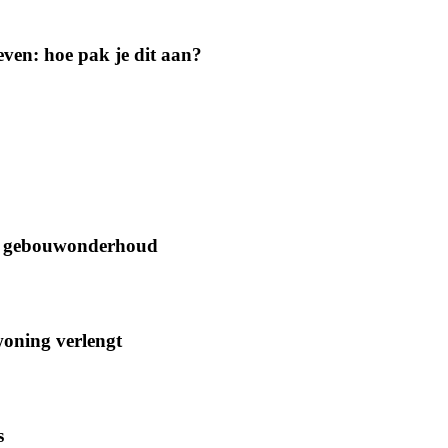
geven: hoe pak je dit aan?
oor gebouwonderhoud
woning verlengt
s