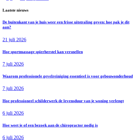
Laatste nieuws
De buitenkant van je huis weer een frisse uitstraling geven: hoe pak je dit
aan?
21 juli 2026
Hoe sportmassage spierherstel kan versnellen
7 juli 2026
Waarom professionele gevelreiniging essentieel is voor gebouwonderhoud
7 juli 2026
Hoe professioneel schilderwerk de levensduur van je woning verlengt
6 juli 2026
Hoe weet je of een bezoek aan de chiropractor nodig is
6 juli 2026