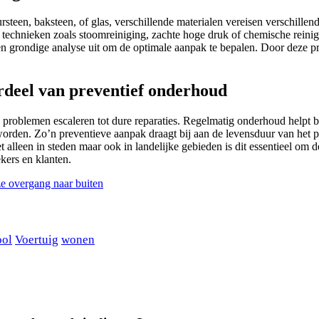
steen, baksteen, of glas, verschillende materialen vereisen verschill
hnieken zoals stoomreiniging, zachte hoge druk of chemische reiniging 
 een grondige analyse uit om de optimale aanpak te bepalen. Door deze p
rdeel van preventief onderhoud
 problemen escaleren tot dure reparaties. Regelmatig onderhoud helpt b
orden. Zo’n preventieve aanpak draagt bij aan de levensduur van het
et alleen in steden maar ook in landelijke gebieden is dit essentieel 
kers en klanten.
ze overgang naar buiten
ool
Voertuig
wonen