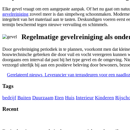
Elke gevel vraagt om een aangepaste aanpak. Of het nu gaat om natuur
gevelreiniging
zoveel meer is dan simpelweg schoonmaken. Moderne tec
integriteit van het materiaal aan te tasten. Deskundigen voeren eerst
termijn beschermd tegen nieuwe vervuiling en schimmels.
Regelmatige gevelreiniging als onde
Door gevelreiniging periodiek in te plannen, voorkomt men dat kleine
bouwtechnische gebreken die door vuil en vocht verergeren kunnen w
doorgaans een interval dat past bij het type gevel en de omgeving. Ni
verzorgd uiterlijk bij aan een positieve beleving door bewoners, bezoe
Gerelateerd nieuws
Leverancier van terrasdeuren voor een naadlo
Tags
bedrijf
Buiten
Duurzaam
Eten
Huis
Interieur
Kinderen
Rijsch
Recent