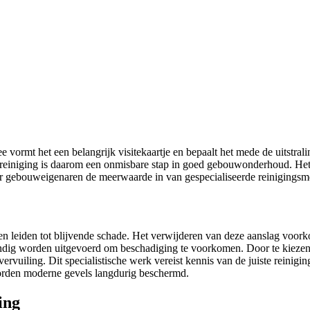
vormt het een belangrijk visitekaartje en bepaalt het mede de uitstra
einiging is daarom een onmisbare stap in goed gebouwonderhoud. Het zor
eer gebouweigenaren de meerwaarde in van gespecialiseerde reinigings
n leiden tot blijvende schade. Het verwijderen van deze aanslag voor
skundig worden uitgevoerd om beschadiging te voorkomen. Door te kieze
rvuiling. Dit specialistische werk vereist kennis van de juiste reinigi
worden moderne gevels langdurig beschermd.
ing