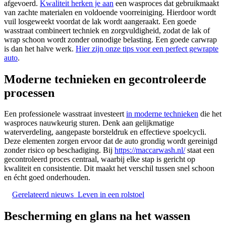
afgevoerd.
Kwaliteit herken je aan
een wasproces dat gebruikmaakt
van zachte materialen en voldoende voorreiniging. Hierdoor wordt
vuil losgeweekt voordat de lak wordt aangeraakt. Een goede
wasstraat combineert techniek en zorgvuldigheid, zodat de lak of
wrap schoon wordt zonder onnodige belasting. Een goede carwrap
is dan het halve werk.
Hier zijn onze tips voor een perfect gewrapte
auto
.
Moderne technieken en gecontroleerde
processen
Een professionele wasstraat investeert
in moderne technieken
die het
wasproces nauwkeurig sturen. Denk aan gelijkmatige
waterverdeling, aangepaste borsteldruk en effectieve spoelcycli.
Deze elementen zorgen ervoor dat de auto grondig wordt gereinigd
zonder risico op beschadiging. Bij
https://maccarwash.nl/
staat een
gecontroleerd proces centraal, waarbij elke stap is gericht op
kwaliteit en consistentie. Dit maakt het verschil tussen snel schoon
en écht goed onderhouden.
Gerelateerd nieuws
Leven in een rolstoel
Bescherming en glans na het wassen