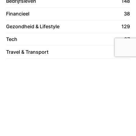
Bedrijfsleven
148
Financieel
38
Gezondheid & Lifestyle
129
Tech
27
Travel & Transport
59
Vrije Tijd
78
Wonen
130
Over ons