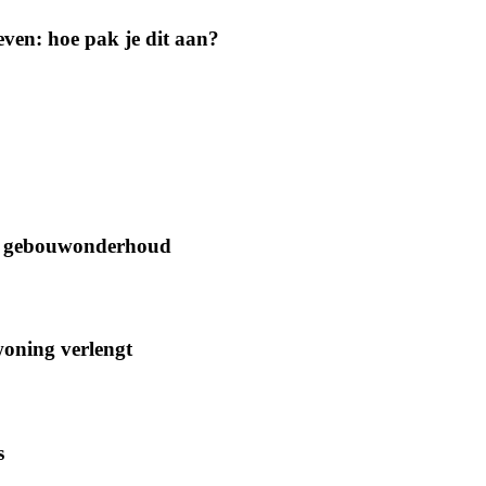
geven: hoe pak je dit aan?
oor gebouwonderhoud
woning verlengt
s