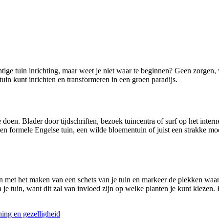
tige tuin inrichting, maar weet je niet waar te beginnen? Geen zorgen, w
 tuin kunt inrichten en transformeren in een groen paradijs.
te doen. Blader door tijdschriften, bezoek tuincentra of surf op het inte
een formele Engelse tuin, een wilde bloementuin of juist een strakke mode
n met het maken van een schets van je tuin en markeer de plekken waar 
 tuin, want dit zal van invloed zijn op welke planten je kunt kiezen. B
ning en gezelligheid