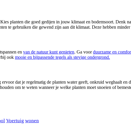
n. Kies planten die goed gedijen in jouw klimaat en bodemsoort. Denk n
anten te gebruiken die gewend zijn aan dit klimaat. Deze hebben minde
ontspannen en
van de natuur kunt genieten
. Ga voor
duurzame en comfor
erbij ook
mooie en bijpassende tegels als stevige ondergrond.
ervoor dat je regelmatig de planten water geeft, onkruid weghaalt en d
te houden om te weten wanneer je welke planten moet snoeien of bemes
ool
Voertuig
wonen