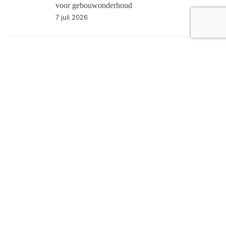
voor gebouwonderhoud
7 juli 2026
Hoe professioneel schilderwerk de levensduur van
je woning verlengt
6 juli 2026
Hoe weet je of een bezoek aan de chiropractor
nodig is
6 juli 2026
Categoriën
Bedrijfsleven
148
Financieel
38