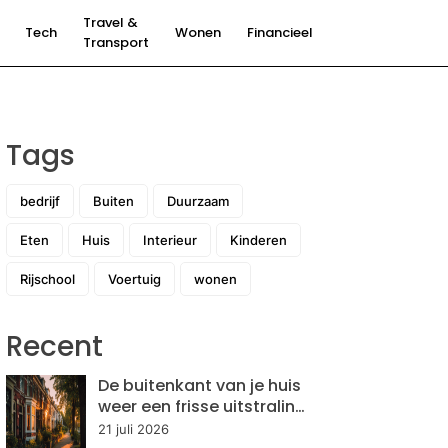
Travel &
Tech
Wonen
Financieel
Transport
Tags
bedrijf
Buiten
Duurzaam
Eten
Huis
Interieur
Kinderen
Rijschool
Voertuig
wonen
Recent
De buitenkant van je huis
weer een frisse uitstraling
geven: hoe pak je dit
21 juli 2026