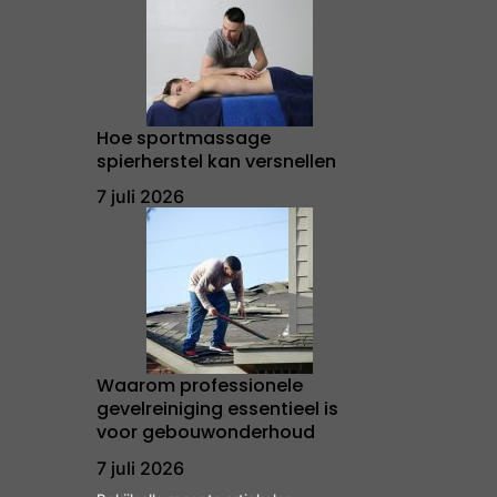
Hoe sportmassage
spierherstel kan versnellen
7 juli 2026
Waarom professionele
gevelreiniging essentieel is
voor gebouwonderhoud
7 juli 2026