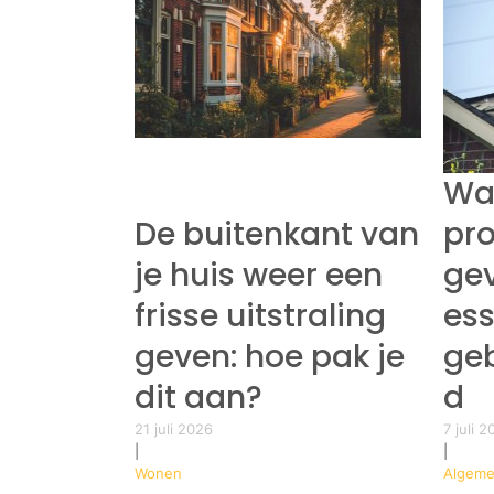
Wa
De buitenkant van
pro
je huis weer een
gev
frisse uitstraling
ess
geven: hoe pak je
ge
dit aan?
d
21 juli 2026
7 juli 
|
|
Wonen
Algeme