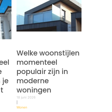
Welke woonstijlen
eel
momenteel
e
populair zijn in
 je
moderne
t
woningen
18 juni 2026
|
Wonen