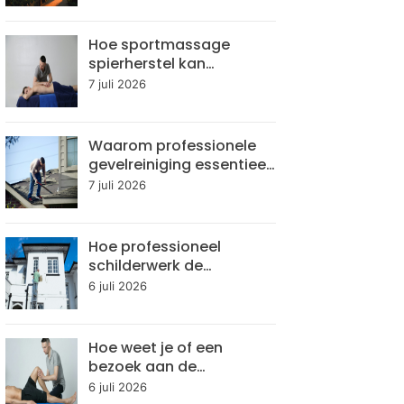
aan?
Hoe sportmassage
spierherstel kan
versnellen
7 juli 2026
Waarom professionele
gevelreiniging essentieel
is voor
7 juli 2026
gebouwonderhoud
Hoe professioneel
schilderwerk de
levensduur van je woning
6 juli 2026
verlengt
Hoe weet je of een
bezoek aan de
chiropractor nodig is
6 juli 2026