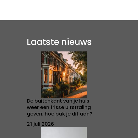
Laatste nieuws
De buitenkant van je huis
weer een frisse uitstraling
geven: hoe pak je dit aan?
21 juli 2026