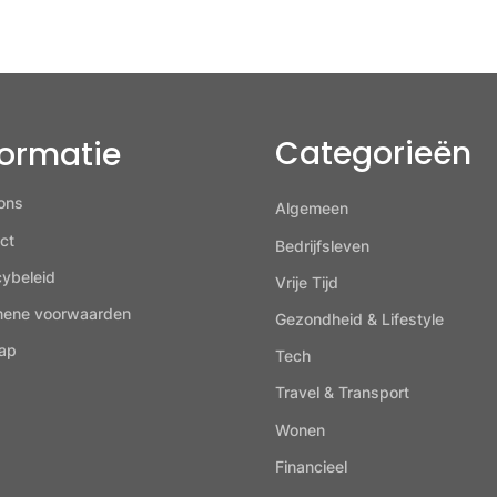
Categorieën
formatie
ons
Algemeen
ct
Bedrijfsleven
cybeleid
Vrije Tijd
mene voorwaarden
Gezondheid & Lifestyle
ap
Tech
Travel & Transport
Wonen
Financieel