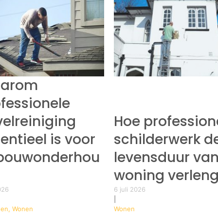
arom
fessionele
elreiniging
Hoe profession
entieel is voor
schilderwerk d
bouwonderhou
levensduur van
woning verleng
2026
6 juli 2026
|
en, Wonen
Wonen