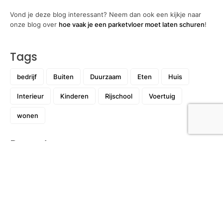
Vond je deze blog interessant? Neem dan ook een kijkje naar
onze blog over
hoe vaak je een parketvloer moet laten schuren
!
Tags
bedrijf
Buiten
Duurzaam
Eten
Huis
Interieur
Kinderen
Rijschool
Voertuig
wonen
Recent
De buitenkant van je huis weer een
frisse uitstraling geven: hoe pak je dit
aan?
21 juli 2026
Hoe sportmassage spierherstel kan