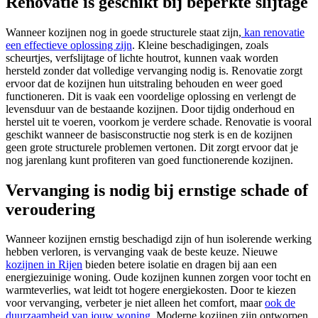
Renovatie is geschikt bij beperkte slijtage
Wanneer kozijnen nog in goede structurele staat zijn,
kan renovatie
een effectieve oplossing zijn
. Kleine beschadigingen, zoals
scheurtjes, verfslijtage of lichte houtrot, kunnen vaak worden
hersteld zonder dat volledige vervanging nodig is. Renovatie zorgt
ervoor dat de kozijnen hun uitstraling behouden en weer goed
functioneren. Dit is vaak een voordelige oplossing en verlengt de
levensduur van de bestaande kozijnen. Door tijdig onderhoud en
herstel uit te voeren, voorkom je verdere schade. Renovatie is vooral
geschikt wanneer de basisconstructie nog sterk is en de kozijnen
geen grote structurele problemen vertonen. Dit zorgt ervoor dat je
nog jarenlang kunt profiteren van goed functionerende kozijnen.
Vervanging is nodig bij ernstige schade of
veroudering
Wanneer kozijnen ernstig beschadigd zijn of hun isolerende werking
hebben verloren, is vervanging vaak de beste keuze. Nieuwe
kozijnen in Rijen
bieden betere isolatie en dragen bij aan een
energiezuinige woning. Oude kozijnen kunnen zorgen voor tocht en
warmteverlies, wat leidt tot hogere energiekosten. Door te kiezen
voor vervanging, verbeter je niet alleen het comfort, maar
ook de
duurzaamheid van jouw woning
. Moderne kozijnen zijn ontworpen