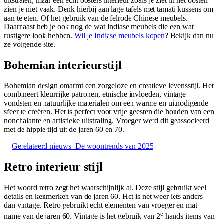
uitstralen, maar een écht oosters interieur zoals je ziet in het oosten
zien je niet vaak. Denk hierbij aan lage tafels met tamati kussens om
aan te eten. Of het gebruik van de felrode Chinese meubels.
Daarnaast heb je ook nog de wat Indiase meubels die een wat
rustigere look hebben.
Wil je Indiase meubels kopen
? Bekijk dan nu
ze volgende site.
Bohemian interieurstijl
Bohemian design omarmt een zorgeloze en creatieve levensstijl. Het
combineert kleurrijke patronen, etnische invloeden, vintage
vondsten en natuurlijke materialen om een warme en uitnodigende
sfeer te creëren. Het is perfect voor vrije geesten die houden van een
nonchalante en artistieke uitstraling. Vroeger werd dit geassocieerd
met de hippie tijd uit de jaren 60 en 70.
Gerelateerd nieuws
De woontrends van 2025
Retro interieur stijl
Het woord retro zegt het waarschijnlijk al. Deze stijl gebruikt veel
details en kenmerken van de jaren 60. Het is net weer iets anders
dan vintage. Retro gebruikt echt elementen van vroeger en mat
e
name van de jaren 60. Vintage is het gebruik van 2
hands items van