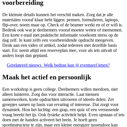
voorbereiding
De kleinste details kunnen het verschil maken. Zorg dat je alle
materialen vooraf klaar hebt liggen: pennen, formulieren, laptops,
flip-over, noem maar op. Check of de beamer werkt en of er wifi is.
Bedenk ook wat je deelnemers vooraf moeten weten of meenemen.
Een korte e-mail met praktische informatie voorkomt stress op de
dag zelf. Je kunt zelfs een voorbereidende opdracht meegeven.
Denk aan een video of artikel, zodat iedereen met dezelfde basis
start. En: neem altijd een reserveplan mee, voor als iets uitvalt of
anders loopt dan gepland.
Gerelateerd nieuws
Welk bedrag kun jij eventueel lenen?
Maak het actief en persoonlijk
Een workshop is geen college. Deelnemers willen meedoen, niet
alleen luisteren. Zorg dus voor interactie. Laat mensen
samenwerken, korte opdrachten uitvoeren of ideeën delen. Zet
groepjes samen op basis van ervaring of interesse. Dat zorgt voor
dynamiek. Hou het luchtig: een grap, een quiz of een verrassende
vraag breekt het ijs. Ook fysieke activiteit helpt. Even opstaan of iets
doen met de handen activeert het brein. Je hoeft geen
sportinstructeur te zijn, maar een kleine energizer tussendoor kan