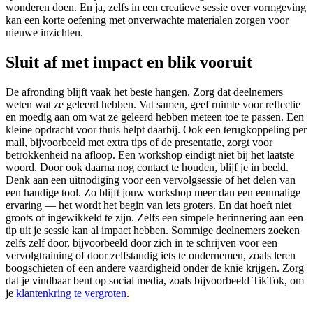
wonderen doen. En ja, zelfs in een creatieve sessie over vormgeving
kan een korte oefening met onverwachte materialen zorgen voor
nieuwe inzichten.
Sluit af met impact en blik vooruit
De afronding blijft vaak het beste hangen. Zorg dat deelnemers
weten wat ze geleerd hebben. Vat samen, geef ruimte voor reflectie
en moedig aan om wat ze geleerd hebben meteen toe te passen. Een
kleine opdracht voor thuis helpt daarbij. Ook een terugkoppeling per
mail, bijvoorbeeld met extra tips of de presentatie, zorgt voor
betrokkenheid na afloop. Een workshop eindigt niet bij het laatste
woord. Door ook daarna nog contact te houden, blijf je in beeld.
Denk aan een uitnodiging voor een vervolgsessie of het delen van
een handige tool. Zo blijft jouw workshop meer dan een eenmalige
ervaring — het wordt het begin van iets groters. En dat hoeft niet
groots of ingewikkeld te zijn. Zelfs een simpele herinnering aan een
tip uit je sessie kan al impact hebben. Sommige deelnemers zoeken
zelfs zelf door, bijvoorbeeld door zich in te schrijven voor een
vervolgtraining of door zelfstandig iets te ondernemen, zoals leren
boogschieten of een andere vaardigheid onder de knie krijgen. Zorg
dat je vindbaar bent op social media, zoals bijvoorbeeld TikTok, om
je
klantenkring te vergroten
.