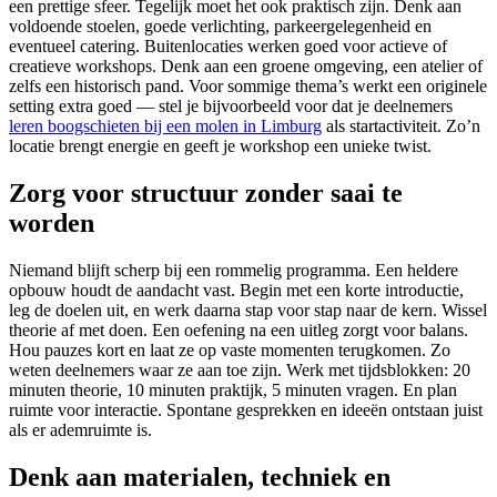
een prettige sfeer. Tegelijk moet het ook praktisch zijn. Denk aan
voldoende stoelen, goede verlichting, parkeergelegenheid en
eventueel catering. Buitenlocaties werken goed voor actieve of
creatieve workshops. Denk aan een groene omgeving, een atelier of
zelfs een historisch pand. Voor sommige thema’s werkt een originele
setting extra goed — stel je bijvoorbeeld voor dat je deelnemers
leren boogschieten bij een molen in Limburg
als startactiviteit. Zo’n
locatie brengt energie en geeft je workshop een unieke twist.
Zorg voor structuur zonder saai te
worden
Niemand blijft scherp bij een rommelig programma. Een heldere
opbouw houdt de aandacht vast. Begin met een korte introductie,
leg de doelen uit, en werk daarna stap voor stap naar de kern. Wissel
theorie af met doen. Een oefening na een uitleg zorgt voor balans.
Hou pauzes kort en laat ze op vaste momenten terugkomen. Zo
weten deelnemers waar ze aan toe zijn. Werk met tijdsblokken: 20
minuten theorie, 10 minuten praktijk, 5 minuten vragen. En plan
ruimte voor interactie. Spontane gesprekken en ideeën ontstaan juist
als er ademruimte is.
Denk aan materialen, techniek en