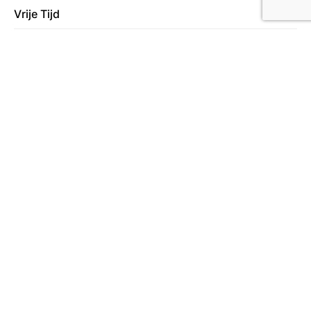
Vrije Tijd
78
Wonen
130
Over ons
Lees meer over ons