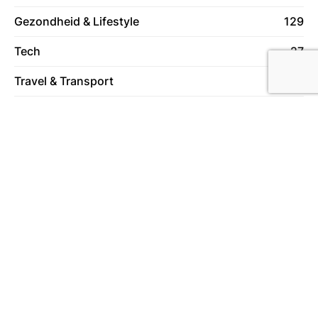
Gezondheid & Lifestyle
129
Tech
27
Travel & Transport
59
Vrije Tijd
78
Wonen
130
Over ons