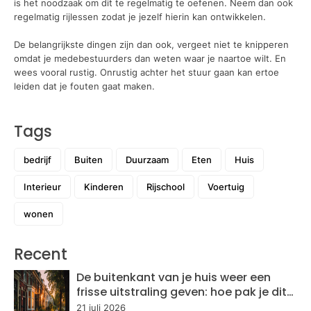
is het noodzaak om dit te regelmatig te oefenen. Neem dan ook
regelmatig rijlessen zodat je jezelf hierin kan ontwikkelen.
De belangrijkste dingen zijn dan ook, vergeet niet te knipperen
omdat je medebestuurders dan weten waar je naartoe wilt. En
wees vooral rustig. Onrustig achter het stuur gaan kan ertoe
leiden dat je fouten gaat maken.
Tags
bedrijf
Buiten
Duurzaam
Eten
Huis
Interieur
Kinderen
Rijschool
Voertuig
wonen
Recent
De buitenkant van je huis weer een
frisse uitstraling geven: hoe pak je dit
aan?
21 juli 2026