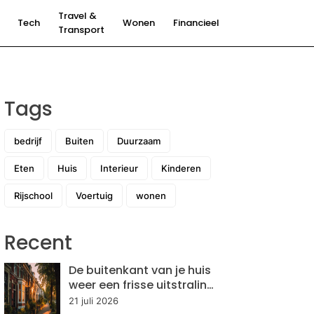
Travel &
Tech
Wonen
Financieel
Transport
Tags
bedrijf
Buiten
Duurzaam
Eten
Huis
Interieur
Kinderen
Rijschool
Voertuig
wonen
Recent
De buitenkant van je huis
weer een frisse uitstraling
geven: hoe pak je dit
21 juli 2026