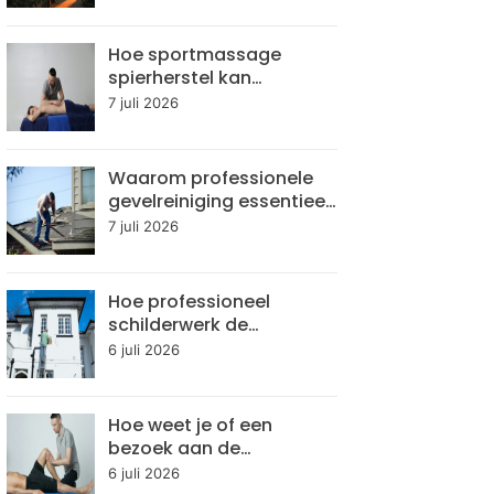
aan?
Hoe sportmassage
spierherstel kan
versnellen
7 juli 2026
Waarom professionele
gevelreiniging essentieel
is voor
7 juli 2026
gebouwonderhoud
Hoe professioneel
schilderwerk de
levensduur van je woning
6 juli 2026
verlengt
Hoe weet je of een
bezoek aan de
chiropractor nodig is
6 juli 2026