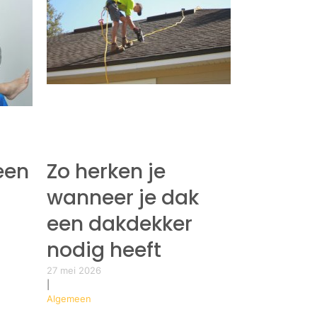
een
Zo herken je
wanneer je dak
een dakdekker
nodig heeft
27 mei 2026
|
Algemeen