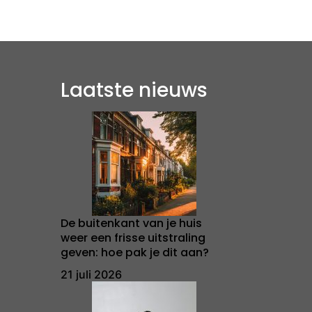
Laatste nieuws
De buitenkant van je huis
weer een frisse uitstraling
geven: hoe pak je dit aan?
21 juli 2026