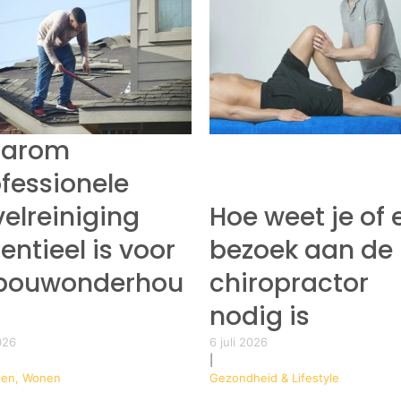
arom
fessionele
elreiniging
Hoe weet je of 
entieel is voor
bezoek aan de
bouwonderhou
chiropractor
nodig is
2026
6 juli 2026
|
en, Wonen
Gezondheid & Lifestyle