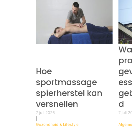
Wa
pro
Hoe
gev
sportmassage
ess
spierherstel kan
ge
versnellen
d
7 juli 2026
7 juli 
|
|
Gezondheid & Lifestyle
Algeme