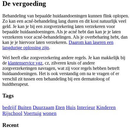
De vergoeding
Behandeling van bepaalde huidaandoeningen kunnen flink oplopen.
Zo kan een acné-behandeling lang duren en dit kost natuurlijk veel
geld. Je kan je bij een zorgverzekering laten verzekeren voor
bepaalde huidaandoeningen. Als je acné hebt dan kan je je laten
verzekeren voor acné-behandelingen. Als je overbeharing hebt, dan
kan je je hiervoor laten verzekeren.
Daarom kan laseren een
langdurige oplossing zijn
.
Wel heeft elke zorgverzekering andere regels. Je kan makkelijk bij
de
klantenservice vgz
, cz, zilveren kruis of andere
zorgverzekeringen navragen, wat zij voor regels hebben betreft
huidaandoeningen. Het is ook verstandig om na te vragen of er
verschil zit tussen een behandeling bij een dermatoloog of
huidtherapeut.
Tags
bedrijf
Buiten
Duurzaam
Eten
Huis
Interieur
Kinderen
Rijschool
Voertuig
wonen
Recent