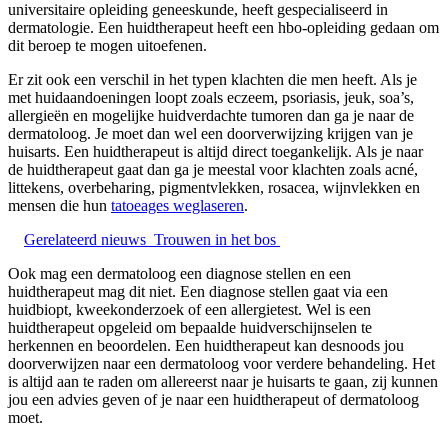
universitaire opleiding geneeskunde, heeft gespecialiseerd in
dermatologie. Een huidtherapeut heeft een hbo-opleiding gedaan om
dit beroep te mogen uitoefenen.
Er zit ook een verschil in het typen klachten die men heeft. Als je
met huidaandoeningen loopt zoals eczeem, psoriasis, jeuk, soa’s,
allergieën en mogelijke huidverdachte tumoren dan ga je naar de
dermatoloog. Je moet dan wel een doorverwijzing krijgen van je
huisarts. Een huidtherapeut is altijd direct toegankelijk. Als je naar
de huidtherapeut gaat dan ga je meestal voor klachten zoals acné,
littekens, overbeharing, pigmentvlekken, rosacea, wijnvlekken en
mensen die hun
tatoeages weglaseren
.
Gerelateerd nieuws
Trouwen in het bos
Ook mag een dermatoloog een diagnose stellen en een
huidtherapeut mag dit niet. Een diagnose stellen gaat via een
huidbiopt, kweekonderzoek of een allergietest. Wel is een
huidtherapeut opgeleid om bepaalde huidverschijnselen te
herkennen en beoordelen. Een huidtherapeut kan desnoods jou
doorverwijzen naar een dermatoloog voor verdere behandeling. Het
is altijd aan te raden om allereerst naar je huisarts te gaan, zij kunnen
jou een advies geven of je naar een huidtherapeut of dermatoloog
moet.