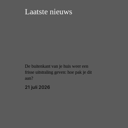
Laatste nieuws
De buitenkant van je huis weer een
frisse uitstraling geven: hoe pak je dit
aan?
21 juli 2026