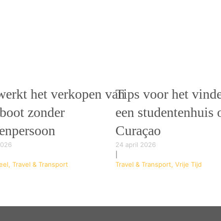
werkt het verkopen van
Tips voor het vind
 boot zonder
een studentenhuis 
senpersoon
Curaçao
2026
24 april 2026
|
eel, Travel & Transport
Travel & Transport, Vrije Tijd