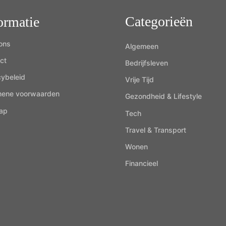
Categorieën
ormatie
ons
Algemeen
ct
Bedrijfsleven
cybeleid
Vrije Tijd
mene voorwaarden
Gezondheid & Lifestyle
ap
Tech
Travel & Transport
Wonen
Financieel