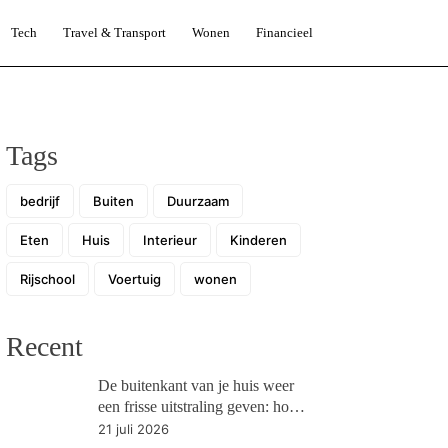
Tech
Travel & Transport
Wonen
Financieel
Tags
bedrijf
Buiten
Duurzaam
Eten
Huis
Interieur
Kinderen
Rijschool
Voertuig
wonen
Recent
De buitenkant van je huis weer
een frisse uitstraling geven: hoe
pak je dit aan?
21 juli 2026