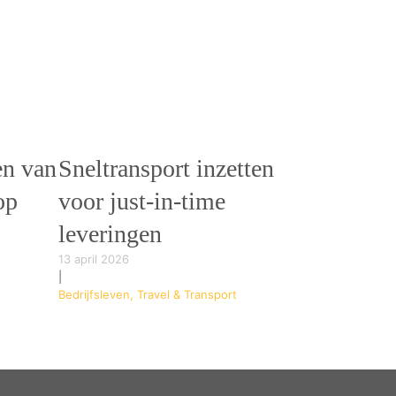
en van
Sneltransport inzetten
op
voor just-in-time
leveringen
13 april 2026
|
Bedrijfsleven, Travel & Transport