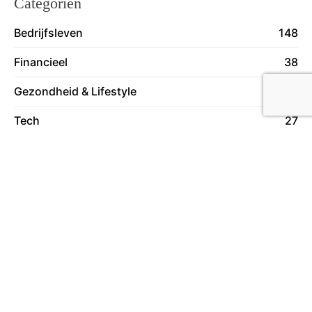
Categoriën
Bedrijfsleven
148
Financieel
38
Gezondheid & Lifestyle
129
Tech
27
Travel & Transport
59
Vrije Tijd
78
Wonen
130
Over ons
Lees meer over ons