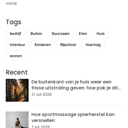
vooral.
Tags
bedrijf
Buiten
Duurzaam
Eten
Huis
Interieur
Kinderen
Rijschool
Voertuig
wonen
Recent
De buitenkant van je huis weer een
frisse uitstraling geven: hoe pak je dit
aan?
21 juli 2026
Hoe sportmassage spierherstel kan
versnellen
7 juli 2026