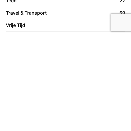
Tech
27
Travel & Transport
59
Vrije Tijd
78
Wonen
130
Over ons