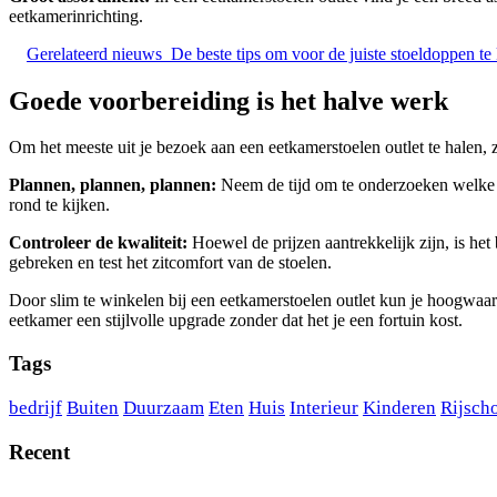
eetkamerinrichting.
Gerelateerd nieuws
De beste tips om voor de juiste stoeldoppen te
Goede voorbereiding is het halve werk
Om het meeste uit je bezoek aan een eetkamerstoelen outlet te halen, z
Plannen, plannen, plannen:
Neem de tijd om te onderzoeken welke ee
rond te kijken.
Controleer de kwaliteit:
Hoewel de prijzen aantrekkelijk zijn, is he
gebreken en test het zitcomfort van de stoelen.
Door slim te winkelen bij een eetkamerstoelen outlet kun je hoogwaar
eetkamer een stijlvolle upgrade zonder dat het je een fortuin kost.
Tags
bedrijf
Buiten
Duurzaam
Eten
Huis
Interieur
Kinderen
Rijsch
Recent