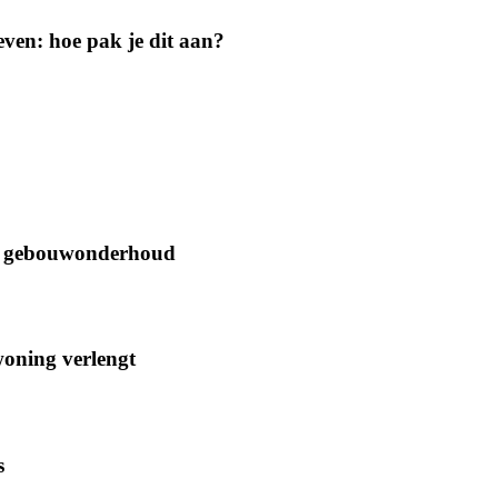
geven: hoe pak je dit aan?
oor gebouwonderhoud
woning verlengt
s