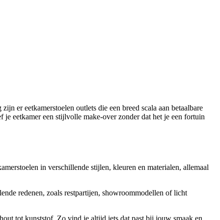
 zijn er eetkamerstoelen outlets die een breed scala aan betaalbare
f je eetkamer een stijlvolle make-over zonder dat het je een fortuin
merstoelen in verschillende stijlen, kleuren en materialen, allemaal
lende redenen, zoals restpartijen, showroommodellen of licht
ut tot kunststof. Zo vind je altijd iets dat past bij jouw smaak en