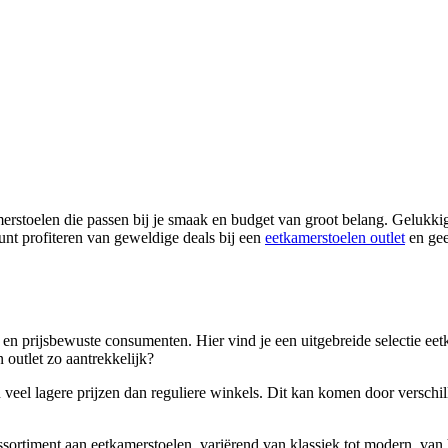
merstoelen die passen bij je smaak en budget van groot belang. Gelukkig
kunt profiteren van geweldige deals bij een
eetkamerstoelen outlet
en gee
n prijsbewuste consumenten. Hier vind je een uitgebreide selectie eetka
 outlet zo aantrekkelijk?
 veel lagere prijzen dan reguliere winkels. Dit kan komen door verschil
sortiment aan eetkamerstoelen, variërend van klassiek tot modern, van ho