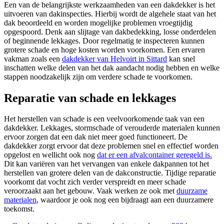
Een van de belangrijkste werkzaamheden van een dakdekker is het
uitvoeren van dakinspecties. Hierbij wordt de algehele staat van het
dak beoordeeld en worden mogelijke problemen vroegtijdig
opgespoord. Denk aan slijtage van dakbedekking, losse onderdelen
of beginnende lekkages. Door regelmatig te inspecteren kunnen
grotere schade en hoge kosten worden voorkomen. Een ervaren
vakman zoals een
dakdekker van Helvoirt in Sittard
kan snel
inschatten welke delen van het dak aandacht nodig hebben en welke
stappen noodzakelijk zijn om verdere schade te voorkomen.
Reparatie van schade en lekkages
Het herstellen van schade is een veelvoorkomende taak van een
dakdekker. Lekkages, stormschade of verouderde materialen kunnen
ervoor zorgen dat een dak niet meer goed functioneert. De
dakdekker zorgt ervoor dat deze problemen snel en effectief worden
opgelost en wellicht ook nog
dat er een afvalcontainer geregeld is.
Dit kan variëren van het vervangen van enkele dakpannen tot het
herstellen van grotere delen van de dakconstructie. Tijdige reparatie
voorkomt dat vocht zich verder verspreidt en meer schade
veroorzaakt aan het gebouw. Vaak werken ze ook met
duurzame
materialen
, waardoor je ook nog een bijdraagt aan een duurzamere
toekomst.