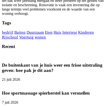
het dak weer jarenlang meegaat en beter presteert op het gebied van
isolatie en bescherming. Renovatie is vaak een investering die op
lange termijn veel problemen voorkomt en de waarde van een
woning verhoogt.
Tags
bedrijf
Buiten
Duurzaam
Eten
Huis
Interieur
Kinderen
Rijschool
Voertuig
wonen
Recent
De buitenkant van je huis weer een frisse uitstraling
geven: hoe pak je dit aan?
21 juli 2026
Hoe sportmassage spierherstel kan versnellen
7 juli 2026