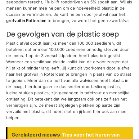
zeebodem terecht, 1% blijft ronddrijven en 5% spoelt aan. Wij als
mensen kunnen mee helpen om de hoeveelheid plastic in de
oceaan te verminderen. Je kunt helpen door je afval naar het
grofvuil in Rotterdam
te brengen, zo wordt het geen zwerfafval.
De gevolgen van de plastic soep
Plastic afval doodt jaarlijks meer dan 100.000 zeedieren, dit
betekent dat er meer 100.000 zeedieren onnodig sterven door
de mens. 1 op de 3 zeeschildpadden heeft plastic ingeslikt.
Wanneer een schildpad plastic inslikt kan dit ervoor zorgen dat
hij stikt of minder lang leeft. Jij kunt dit voorkomen door je afval
naar het grofvuil in Rotterdam te brengen in plaats van op straat
te gooien. Meer dan de helft van alle walvissen heeft plastic in
de maag, hierdoor gaan ze dus sneller dood. Microplastics,
kleine stukjes plastics, zijn gevonden in tafelzout en menselijke
ontlasting. Dit betekent dat we langzaam ook ons zelf aan het
vernietigen zijn. De meest afgelegen plekken op aarde zijn
vervuild met plastic, dit hoort niet en jij kunt hier ook aan mee
helpen.
Gerelateerd nieuws
Tips voor het huren van