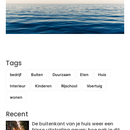
Tags
bedrijf
Buiten
Duurzaam
Eten
Huis
Interieur
Kinderen
Rijschool
Voertuig
wonen
Recent
De buitenkant van je huis weer een
frisse uitstraling geven: hoe pak je dit