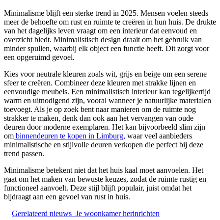
Minimalisme blijft een sterke trend in 2025. Mensen voelen steeds
meer de behoefte om rust en ruimte te creëren in hun huis. De drukte
van het dagelijks leven vraagt om een interieur dat eenvoud en
overzicht biedt. Minimalistisch design draait om het gebruik van
minder spullen, waarbij elk object een functie heeft. Dit zorgt voor
een opgeruimd gevoel.
Kies voor neutrale kleuren zoals wit, grijs en beige om een serene
sfeer te creëren. Combineer deze kleuren met strakke lijnen en
eenvoudige meubels. Een minimalistisch interieur kan tegelijkertijd
warm en uitnodigend zijn, vooral wanneer je natuurlijke materialen
toevoegt. Als je op zoek bent naar manieren om de ruimte nog
strakker te maken, denk dan ook aan het vervangen van oude
deuren door moderne exemplaren. Het kan bijvoorbeeld slim zijn
om
binnendeuren te kopen in Limburg,
waar veel aanbieders
minimalistische en stijlvolle deuren verkopen die perfect bij deze
trend passen.
Minimalisme betekent niet dat het huis kaal moet aanvoelen. Het
gaat om het maken van bewuste keuzes, zodat de ruimte rustig en
functioneel aanvoelt. Deze stijl blijft populair, juist omdat het
bijdraagt aan een gevoel van rust in huis.
Gerelateerd nieuws
Je woonkamer herinrichten