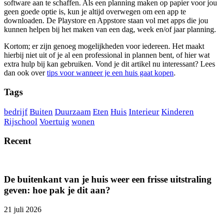
software aan te schaffen. Als een planning maken op papier voor jou
geen goede optie is, kun je altijd overwegen om een app te
downloaden. De Playstore en Appstore staan vol met apps die jou
kunnen helpen bij het maken van een dag, week en/of jaar planning.
Kortom; er zijn genoeg mogelijkheden voor iedereen. Het maakt
hierbij niet uit of je al een professional in plannen bent, of hier wat
extra hulp bij kan gebruiken. Vond je dit artikel nu interessant? Lees
dan ook over
tips voor wanneer je een huis gaat kopen
.
Tags
bedrijf
Buiten
Duurzaam
Eten
Huis
Interieur
Kinderen
Rijschool
Voertuig
wonen
Recent
De buitenkant van je huis weer een frisse uitstraling
geven: hoe pak je dit aan?
21 juli 2026