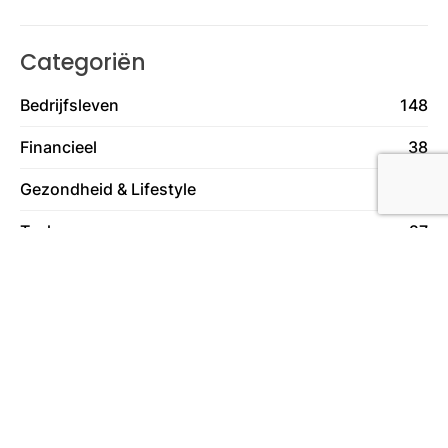
Categoriën
Bedrijfsleven
148
Financieel
38
Gezondheid & Lifestyle
129
Tech
27
Travel & Transport
59
Vrije Tijd
78
Wonen
130
Over ons