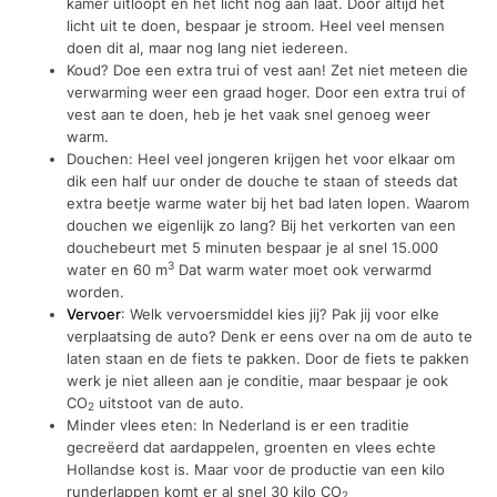
kamer uitloopt en het licht nog aan laat. Door altijd het
licht uit te doen, bespaar je stroom. Heel veel mensen
doen dit al, maar nog lang niet iedereen.
Koud? Doe een extra trui of vest aan! Zet niet meteen die
verwarming weer een graad hoger. Door een extra trui of
vest aan te doen, heb je het vaak snel genoeg weer
warm.
Douchen: Heel veel jongeren krijgen het voor elkaar om
dik een half uur onder de douche te staan of steeds dat
extra beetje warme water bij het bad laten lopen. Waarom
douchen we eigenlijk zo lang? Bij het verkorten van een
douchebeurt met 5 minuten bespaar je al snel 15.000
3
water en 60 m
Dat warm water moet ook verwarmd
worden.
Vervoer
: Welk vervoersmiddel kies jij? Pak jij voor elke
verplaatsing de auto? Denk er eens over na om de auto te
laten staan en de fiets te pakken. Door de fiets te pakken
werk je niet alleen aan je conditie, maar bespaar je ook
CO
uitstoot van de auto.
2
Minder vlees eten: In Nederland is er een traditie
gecreëerd dat aardappelen, groenten en vlees echte
Hollandse kost is. Maar voor de productie van een kilo
runderlappen komt er al snel 30 kilo CO
2