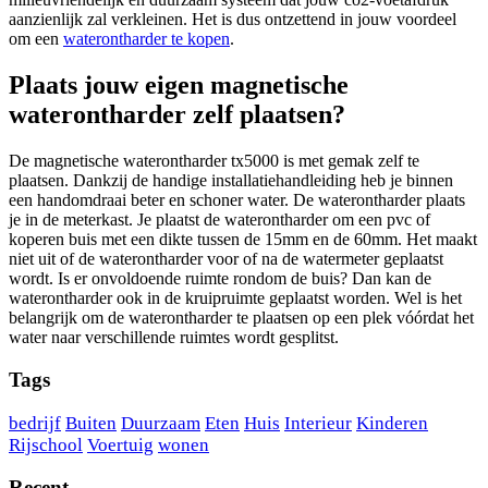
aanzienlijk zal verkleinen. Het is dus ontzettend in jouw voordeel
om een
waterontharder te kopen
.
Plaats jouw eigen magnetische
waterontharder zelf plaatsen?
De magnetische waterontharder tx5000 is met gemak zelf te
plaatsen. Dankzij de handige installatiehandleiding heb je binnen
een handomdraai beter en schoner water. De waterontharder plaats
je in de meterkast. Je plaatst de waterontharder om een pvc of
koperen buis met een dikte tussen de 15mm en de 60mm. Het maakt
niet uit of de waterontharder voor of na de watermeter geplaatst
wordt. Is er onvoldoende ruimte rondom de buis? Dan kan de
waterontharder ook in de kruipruimte geplaatst worden. Wel is het
belangrijk om de waterontharder te plaatsen op een plek vóórdat het
water naar verschillende ruimtes wordt gesplitst.
Tags
bedrijf
Buiten
Duurzaam
Eten
Huis
Interieur
Kinderen
Rijschool
Voertuig
wonen
Recent