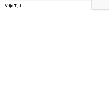
Vrije Tijd
78
Wonen
130
Over ons
Lees meer over ons
Meer in deze categorie