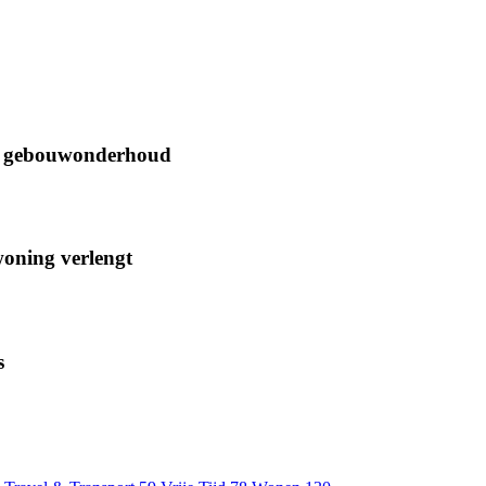
oor gebouwonderhoud
woning verlengt
s