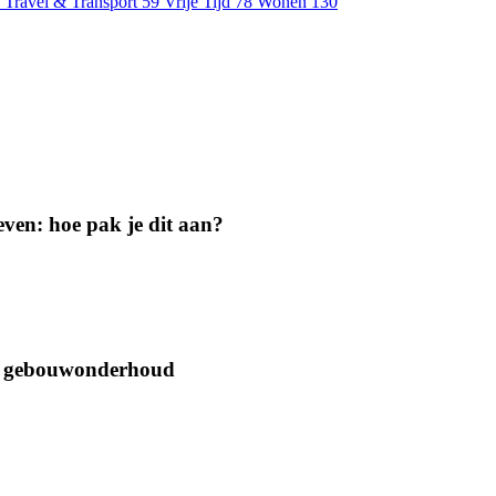
Travel & Transport
59
Vrije Tijd
78
Wonen
130
geven: hoe pak je dit aan?
oor gebouwonderhoud