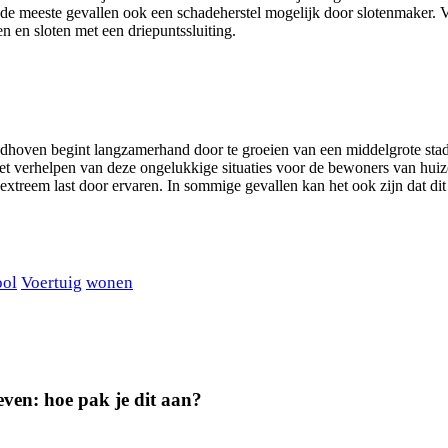
n de meeste gevallen ook een schadeherstel mogelijk door slotenmaker. 
en en sloten met een driepuntssluiting.
ndhoven begint langzamerhand door te groeien van een middelgrote stad
het verhelpen van deze ongelukkige situaties voor de bewoners van huiz
treem last door ervaren. In sommige gevallen kan het ook zijn dat dit s
ool
Voertuig
wonen
geven: hoe pak je dit aan?