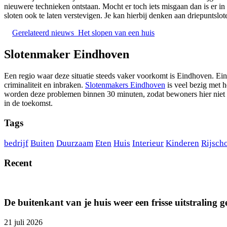
nieuwere technieken ontstaan. Mocht er toch iets misgaan dan is er i
sloten ook te laten verstevigen. Je kan hierbij denken aan driepuntslot
Gerelateerd nieuws
Het slopen van een huis
Slotenmaker Eindhoven
Een regio waar deze situatie steeds vaker voorkomt is Eindhoven. Ei
criminaliteit en inbraken.
Slotenmakers Eindhoven
is veel bezig met 
worden deze problemen binnen 30 minuten, zodat bewoners hier niet ex
in de toekomst.
Tags
bedrijf
Buiten
Duurzaam
Eten
Huis
Interieur
Kinderen
Rijsch
Recent
De buitenkant van je huis weer een frisse uitstraling 
21 juli 2026