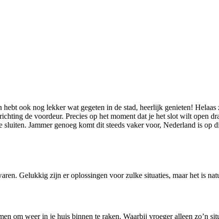
hebt ook nog lekker wat gegeten in de stad, heerlijk genieten! Helaas z
chting de voordeur. Precies op het moment dat je het slot wilt open draa
te sluiten. Jammer genoeg komt dit steeds vaker voor, Nederland is op di
aren. Gelukkig zijn er oplossingen voor zulke situaties, maar het is natuu
en om weer in je huis binnen te raken. Waarbij vroeger alleen zo’n sit