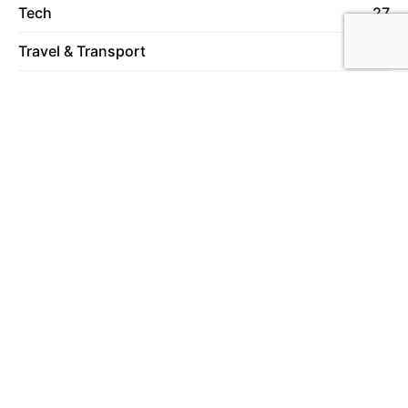
Tech
27
Travel & Transport
59
Vrije Tijd
78
Wonen
130
Over ons
Lees meer over ons
Meer in deze categorie