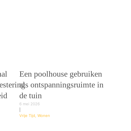
al
Een poolhouse gebruiken
vestering
als ontspanningsruimte in
eid
de tuin
6 mei 2026
|
Vrije Tijd, Wonen