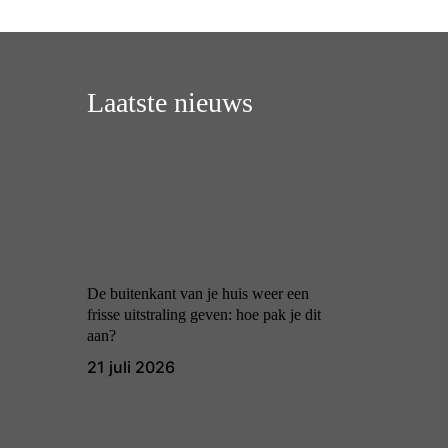
Laatste nieuws
De buitenkant van je huis weer een
frisse uitstraling geven: hoe pak je dit
aan?
21 juli 2026