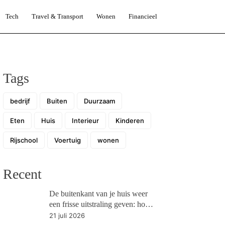
Tech
Travel & Transport
Wonen
Financieel
Tags
bedrijf
Buiten
Duurzaam
Eten
Huis
Interieur
Kinderen
Rijschool
Voertuig
wonen
Recent
De buitenkant van je huis weer
een frisse uitstraling geven: hoe
pak je dit aan?
21 juli 2026