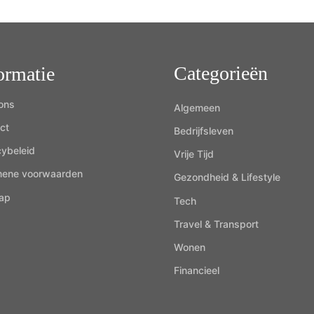
Categorieën
ormatie
ons
Algemeen
ct
Bedrijfsleven
cybeleid
Vrije Tijd
mene voorwaarden
Gezondheid & Lifestyle
ap
Tech
Travel & Transport
Wonen
Financieel