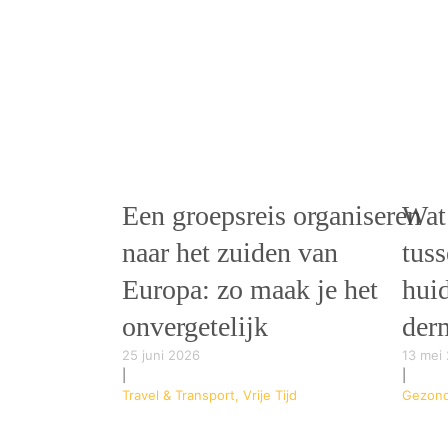
Een groepsreis organiseren
Wat 
naar het zuiden van
tuss
Europa: zo maak je het
hui
onvergetelijk
der
25 juni 2026
13 mei
|
|
Travel & Transport, Vrije Tijd
Gezondh