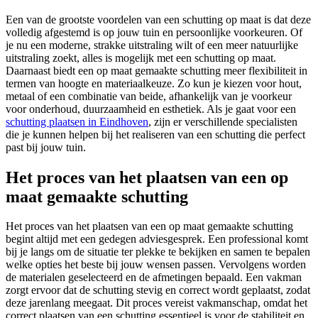
Een van de grootste voordelen van een schutting op maat is dat deze
volledig afgestemd is op jouw tuin en persoonlijke voorkeuren. Of
je nu een moderne, strakke uitstraling wilt of een meer natuurlijke
uitstraling zoekt, alles is mogelijk met een schutting op maat.
Daarnaast biedt een op maat gemaakte schutting meer flexibiliteit in
termen van hoogte en materiaalkeuze. Zo kun je kiezen voor hout,
metaal of een combinatie van beide, afhankelijk van je voorkeur
voor onderhoud, duurzaamheid en esthetiek. Als je gaat voor een
schutting plaats
e
n in Eindhoven
, zijn er verschillende specialisten
die je kunnen helpen bij het realiseren van een schutting die perfect
past bij jouw tuin.
Het proces van het plaatsen van een op
maat gemaakte schutting
Het proces van het plaatsen van een op maat gemaakte schutting
begint altijd met een gedegen adviesgesprek. Een professional komt
bij je langs om de situatie ter plekke te bekijken en samen te bepalen
welke opties het beste bij jouw wensen passen. Vervolgens worden
de materialen geselecteerd en de afmetingen bepaald. Een vakman
zorgt ervoor dat de schutting stevig en correct wordt geplaatst, zodat
deze jarenlang meegaat. Dit proces vereist vakmanschap, omdat het
correct plaatsen van een schutting essentieel is voor de stabiliteit en