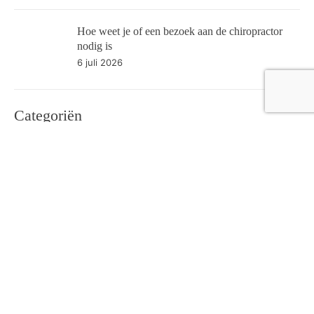
Hoe weet je of een bezoek aan de chiropractor
nodig is
6 juli 2026
Categoriën
Bedrijfsleven
148
Financieel
38
Gezondheid & Lifestyle
129
Tech
27
Travel & Transport
59
Vrije Tijd
78