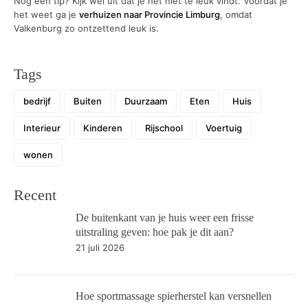
Nog een tip? Kijk wel uit dat je het niet te leuk vindt. Voordat je
het weet ga je
verhuizen naar Provincie Limburg
, omdat
Valkenburg zo ontzettend leuk is.
Tags
bedrijf
Buiten
Duurzaam
Eten
Huis
Interieur
Kinderen
Rijschool
Voertuig
wonen
Recent
De buitenkant van je huis weer een frisse
uitstraling geven: hoe pak je dit aan?
21 juli 2026
Hoe sportmassage spierherstel kan versnellen