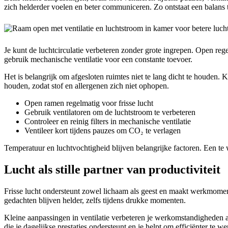
zich helderder voelen en beter communiceren. Zo ontstaat een balans t
Je kunt de luchtcirculatie verbeteren zonder grote ingrepen. Open reg
gebruik mechanische ventilatie voor een constante toevoer.
Het is belangrijk om afgesloten ruimtes niet te lang dicht te houden. 
houden, zodat stof en allergenen zich niet ophopen.
Open ramen regelmatig voor frisse lucht
Gebruik ventilatoren om de luchtstroom te verbeteren
Controleer en reinig filters in mechanische ventilatie
Ventileer kort tijdens pauzes om CO₂ te verlagen
Temperatuur en luchtvochtigheid blijven belangrijke factoren. Een te
Lucht als stille partner van productiviteit
Frisse lucht ondersteunt zowel lichaam als geest en maakt werkmomen
gedachten blijven helder, zelfs tijdens drukke momenten.
Kleine aanpassingen in ventilatie verbeteren je werkomstandigheden aan
die je dagelijkse prestaties ondersteunt en je helpt om efficiënter te we