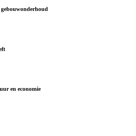
oor gebouwonderhoud
ft
tuur en economie