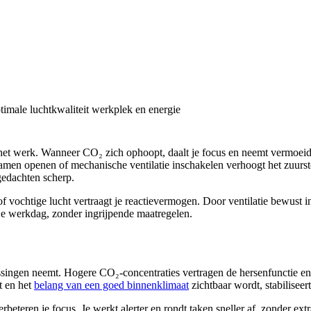
ns het werk. Wanneer CO₂ zich ophoopt, daalt je focus en neemt vermoeidh
Ramen openen of mechanische ventilatie inschakelen verhoogt het zuurst
gedachten scherp.
vochtige lucht vertraagt je reactievermogen. Door ventilatie bewust in
je werkdag, zonder ingrijpende maatregelen.
ssingen neemt. Hogere CO₂-concentraties vertragen de hersenfunctie en 
t en het
belang van een goed binnenklimaat
zichtbaar wordt, stabiliseert
beteren je focus. Je werkt alerter en rondt taken sneller af, zonder ex