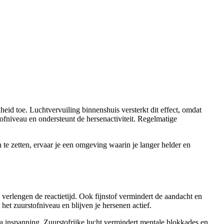
eid toe. Luchtvervuiling binnenshuis versterkt dit effect, omdat
ofniveau en ondersteunt de hersenactiviteit. Regelmatige
 te zetten, ervaar je een omgeving waarin je langer helder en
verlengen de reactietijd. Ook fijnstof vermindert de aandacht en
 het zuurstofniveau en blijven je hersenen actief.
tra inspanning. Zuurstofrijke lucht vermindert mentale blokkades en