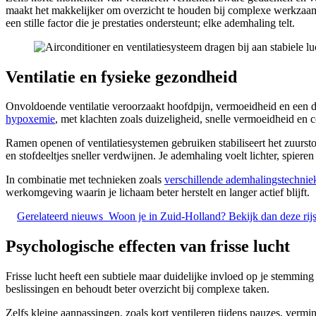
maakt het makkelijker om overzicht te houden bij complexe werkzaamhe
een stille factor die je prestaties ondersteunt; elke ademhaling telt.
Ventilatie en fysieke gezondheid
Onvoldoende ventilatie veroorzaakt hoofdpijn, vermoeidheid en een dr
hypoxemie
, met klachten zoals duizeligheid, snelle vermoeidheid en c
Ramen openen of ventilatiesystemen gebruiken stabiliseert het zuurs
en stofdeeltjes sneller verdwijnen. Je ademhaling voelt lichter, spiere
In combinatie met technieken zoals
verschillende ademhalingstechnie
werkomgeving waarin je lichaam beter herstelt en langer actief blijft.
Gerelateerd nieuws
Woon je in Zuid-Holland? Bekijk dan deze rij
Psychologische effecten van frisse lucht
Frisse lucht heeft een subtiele maar duidelijke invloed op je stemming
beslissingen en behoudt beter overzicht bij complexe taken.
Zelfs kleine aanpassingen, zoals kort ventileren tijdens pauzes, ve