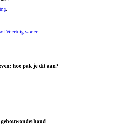
ging
.
ool
Voertuig
wonen
geven: hoe pak je dit aan?
oor gebouwonderhoud