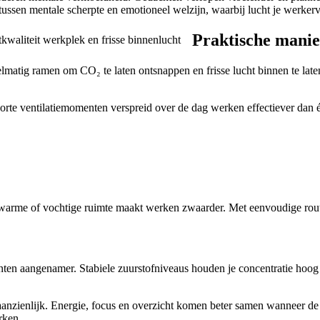
ussen mentale scherpte en emotioneel welzijn, waarbij lucht je werkerva
Praktische manie
elmatig ramen om CO₂ te laten ontsnappen en frisse lucht binnen te late
Korte ventilatiemomenten verspreid over de dag werken effectiever dan éé
 warme of vochtige ruimte maakt werken zwaarder. Met eenvoudige routi
ten aangenamer. Stabiele zuurstofniveaus houden je concentratie hoog 
zienlijk. Energie, focus en overzicht komen beter samen wanneer de luch
rken.