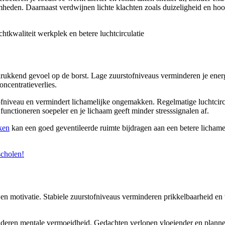
den. Daarnaast verdwijnen lichte klachten zoals duizeligheid en hoofdp
ukkend gevoel op de borst. Lage zuurstofniveaus verminderen je energie
oncentratieverlies.
tofniveau en vermindert lichamelijke ongemakken. Regelmatige luchtcir
n functioneren soepeler en je lichaam geeft minder stresssignalen af.
ken
kan een goed geventileerde ruimte bijdragen aan een betere lichamel
scholen!
 en motivatie. Stabiele zuurstofniveaus verminderen prikkelbaarheid en ve
rminderen mentale vermoeidheid. Gedachten verlopen vloeiender en plan