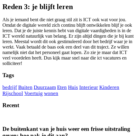
Reden 3: je blijft leren
Als je iemand bent die niet graag stil zit is ICT ook wat voor jou.
Omdat de digitale wereld zich continu blijft ontwikkelen blijf je ook
leren. Dat je de juiste kennis hebt van digitale vaardigheden is in de
ICT wereld natuurlijk van belang. Er zijn altijd dingen die je bij kunt
leren. Meestal wordt dit ook gestimuleerd door het bedrijf waar je in
werkt. Vaak betaald de baas ook een deel van dit traject. Ze willen
namelijk niet dat het personeel gaat lopen. Zo zie je maar dat ICT
veel voordelen heeft. Dus kijk maar snel naar die ict vacatures en
solliciteer!
Tags
bedrijf
Buiten
Duurzaam
Eten
Huis
Interieur
Kinderen
Rijschool
Voertuig
wonen
Recent
De buitenkant van je huis weer een frisse uitstraling
geven: hoe pak je dit aan?