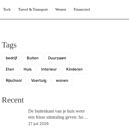
Tech
Travel & Transport
Wonen
Financieel
Tags
bedrijf
Buiten
Duurzaam
Eten
Huis
Interieur
Kinderen
Rijschool
Voertuig
wonen
Recent
De buitenkant van je huis weer
een frisse uitstraling geven: hoe
pak je dit aan?
21 juli 2026