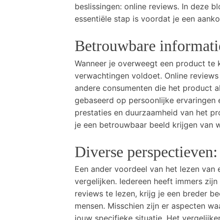
beslissingen: online reviews. In deze 
essentiële stap is voordat je een aank
Betrouwbare informati
Wanneer je overweegt een product te ko
verwachtingen voldoet. Online reviews
andere consumenten die het product a
gebaseerd op persoonlijke ervaringen en
prestaties en duurzaamheid van het pro
je een betrouwbaar beeld krijgen van 
Diverse perspectieven:
Een ander voordeel van het lezen van e
vergelijken. Iedereen heeft immers zij
reviews te lezen, krijg je een breder 
mensen. Misschien zijn er aspecten waar
jouw specifieke situatie. Het vergelijk