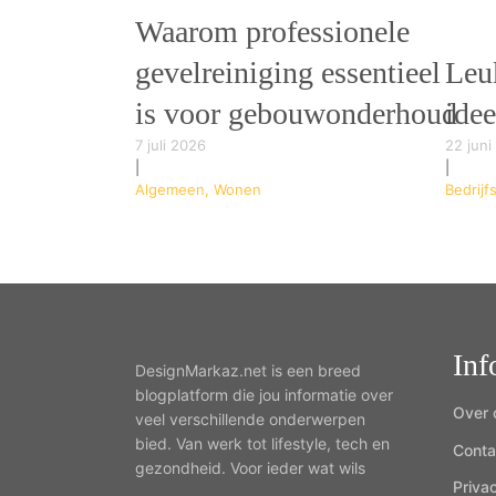
Waarom professionele
gevelreiniging essentieel
Leuk
is voor gebouwonderhoud
ide
7 juli 2026
22 juni
|
|
Algemeen, Wonen
Bedrijf
Inf
DesignMarkaz.net is een breed
blogplatform die jou informatie over
Over 
veel verschillende onderwerpen
bied. Van werk tot lifestyle, tech en
Conta
gezondheid. Voor ieder wat wils
Priva