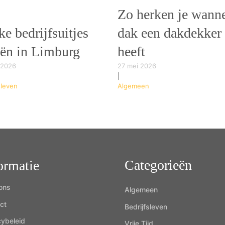
Zo herken je wanne
e bedrijfsuitjes
dak een dakdekker
eën in Limburg
heeft
 2026
27 mei 2026
|
sleven
Algemeen
Categorieën
ormatie
ons
Algemeen
ct
Bedrijfsleven
cybeleid
Vrije Tijd