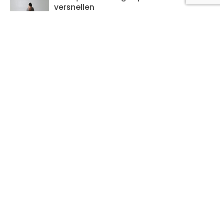
versnellen
7 juli 2026
Waarom professionele gevelreiniging
essentieel is voor gebouwonderhoud
7 juli 2026
Hoe professioneel schilderwerk de
levensduur van je woning verlengt
6 juli 2026
Hoe weet je of een bezoek aan de
chiropractor nodig is
6 juli 2026