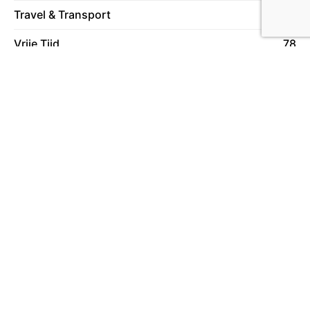
Travel & Transport
59
Vrije Tijd
78
Wonen
130
Over ons
Lees meer over ons
Meer in deze categorie