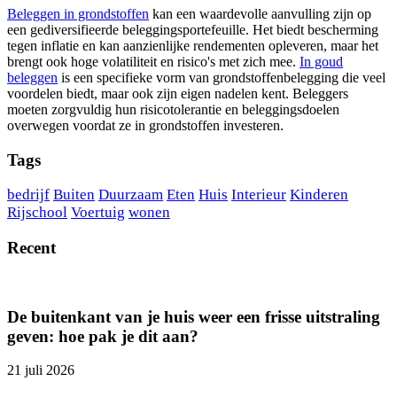
Beleggen in grondstoffen
kan een waardevolle aanvulling zijn op
een gediversifieerde beleggingsportefeuille. Het biedt bescherming
tegen inflatie en kan aanzienlijke rendementen opleveren, maar het
brengt ook hoge volatiliteit en risico's met zich mee.
In goud
beleggen
is een specifieke vorm van grondstoffenbelegging die veel
voordelen biedt, maar ook zijn eigen nadelen kent. Beleggers
moeten zorgvuldig hun risicotolerantie en beleggingsdoelen
overwegen voordat ze in grondstoffen investeren.
Tags
bedrijf
Buiten
Duurzaam
Eten
Huis
Interieur
Kinderen
Rijschool
Voertuig
wonen
Recent
De buitenkant van je huis weer een frisse uitstraling
geven: hoe pak je dit aan?
21 juli 2026