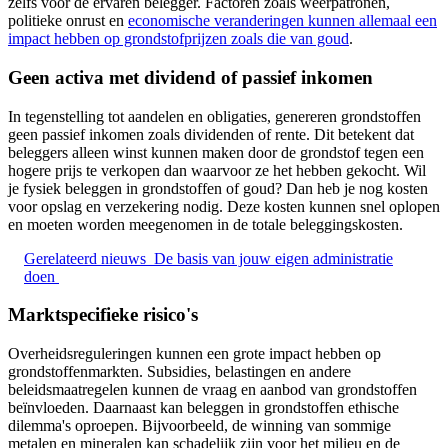
zelfs voor de ervaren belegger. Factoren zoals weerpatronen,
politieke onrust en
economische veranderingen kunnen allemaal een
impact hebben op grondstofprijzen zoals die van goud
.
Geen activa met dividend of passief inkomen
In tegenstelling tot aandelen en obligaties, genereren grondstoffen
geen passief inkomen zoals dividenden of rente. Dit betekent dat
beleggers alleen winst kunnen maken door de grondstof tegen een
hogere prijs te verkopen dan waarvoor ze het hebben gekocht. Wil
je fysiek beleggen in grondstoffen of goud? Dan heb je nog kosten
voor opslag en verzekering nodig. Deze kosten kunnen snel oplopen
en moeten worden meegenomen in de totale beleggingskosten.
Gerelateerd nieuws
De basis van jouw eigen administratie
doen
Marktspecifieke risico's
Overheidsreguleringen kunnen een grote impact hebben op
grondstoffenmarkten. Subsidies, belastingen en andere
beleidsmaatregelen kunnen de vraag en aanbod van grondstoffen
beïnvloeden. Daarnaast kan beleggen in grondstoffen ethische
dilemma's oproepen. Bijvoorbeeld, de winning van sommige
metalen en mineralen kan schadelijk zijn voor het milieu en de