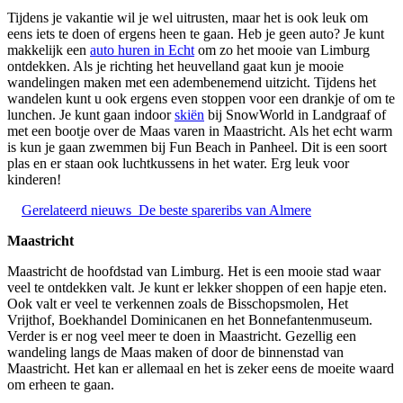
Tijdens je vakantie wil je wel uitrusten, maar het is ook leuk om
eens iets te doen of ergens heen te gaan. Heb je geen auto? Je kunt
makkelijk een
auto huren in Echt
om zo het mooie van Limburg
ontdekken. Als je richting het heuvelland gaat kun je mooie
wandelingen maken met een adembenemend uitzicht. Tijdens het
wandelen kunt u ook ergens even stoppen voor een drankje of om te
lunchen. Je kunt gaan indoor
skiën
bij SnowWorld in Landgraaf of
met een bootje over de Maas varen in Maastricht. Als het echt warm
is kun je gaan zwemmen bij Fun Beach in Panheel. Dit is een soort
plas en er staan ook luchtkussens in het water. Erg leuk voor
kinderen!
Gerelateerd nieuws
De beste spareribs van Almere
Maastricht
Maastricht de hoofdstad van Limburg. Het is een mooie stad waar
veel te ontdekken valt. Je kunt er lekker shoppen of een hapje eten.
Ook valt er veel te verkennen zoals de Bisschopsmolen, Het
Vrijthof, Boekhandel Dominicanen en het Bonnefantenmuseum.
Verder is er nog veel meer te doen in Maastricht. Gezellig een
wandeling langs de Maas maken of door de binnenstad van
Maastricht. Het kan er allemaal en het is zeker eens de moeite waard
om erheen te gaan.