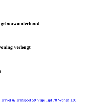
oor gebouwonderhoud
woning verlengt
s
Travel & Transport
59
Vrije Tijd
78
Wonen
130