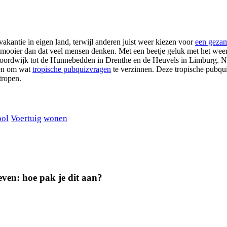
kantie in eigen land, terwijl anderen juist weer kiezen voor
een gezam
och mooier dan dat veel mensen denken. Met een beetje geluk met het we
Noordwijk tot de Hunnebedden in Drenthe en de Heuvels in Limburg. N
ezen om wat
tropische pubquizvragen
te verzinnen. Deze tropische pubqu
tropen.
ool
Voertuig
wonen
geven: hoe pak je dit aan?