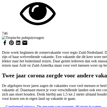
746
Deze week beginnen de zomervakantie voor regio Zuid-Nederland. Dez
zijn of haar welverdiende vakantie. Een vakantie die dit keer weer net
lekker naar het buitenland reizen. Daar geniet iedereen dan ook massa
reizen naar Azië en Zuid-Amerika staan voor veel mensen weer op h
Twee jaar corona zorgde voor andere vaka
De afgelopen twee jaren zagen de vakanties voor veel mensen er heel a
vakantie af. Daarnaast moest je voor verschillende landen ook een cor
zich aan moet houden. Denk hierbij aan 1,5 tot 2 meter afstand houd
voor kozen om in eigen land op vakantie te gaan.
Gerelateerd nieuws
De gevaren van poppers: dit moet je weten