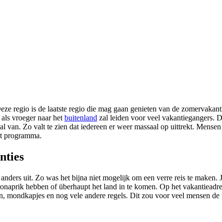
e regio is de laatste regio die mag gaan genieten van de zomervakan
 als vroeger naar het
buitenland
zal leiden voor veel vakantiegangers.
al van. Zo valt te zien dat iedereen er weer massaal op uittrekt. Mense
et programma.
nties
nders uit. Zo was het bijna niet mogelijk om een verre reis te maken. J
onaprik hebben of überhaupt het land in te komen. Op het vakantieadres
en, mondkapjes en nog vele andere regels. Dit zou voor veel mensen de 