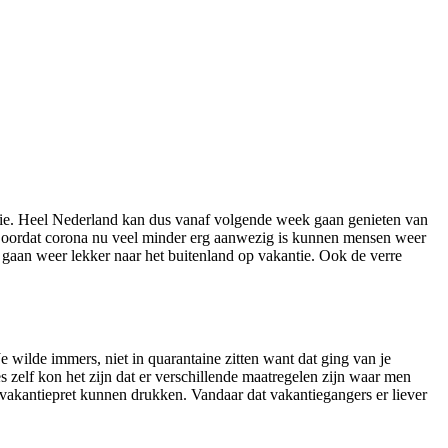
tie. Heel Nederland kan dus vanaf volgende week gaan genieten van
 Doordat corona nu veel minder erg aanwezig is kunnen mensen weer
n gaan weer lekker naar het buitenland op vakantie. Ook de verre
e wilde immers, niet in quarantaine zitten want dat ging van je
 zelf kon het zijn dat er verschillende maatregelen zijn waar men
vakantiepret kunnen drukken. Vandaar dat vakantiegangers er liever